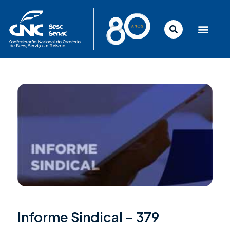
Ir
para
o
conteúdo
Informe Sindical – 379