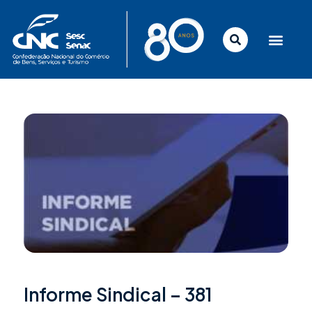
Ir
para
o
conteúdo
Informe Sindical – 381