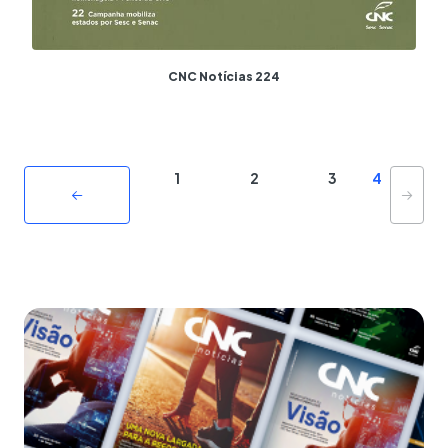
CNC Notícias 224
1
2
3
4