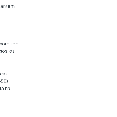
 mantém
nores de
sos, os
cia
-SE)
ta na