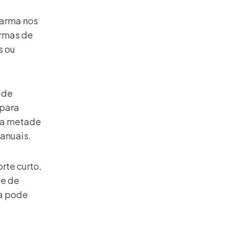
 arma nos
armas de
s ou
 de
 para
 da metade
anuais.
rte curto,
 e de
oa pode