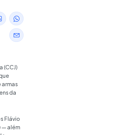
a (CCJ)
 que
e armas
tens da
s Flávio
) — além