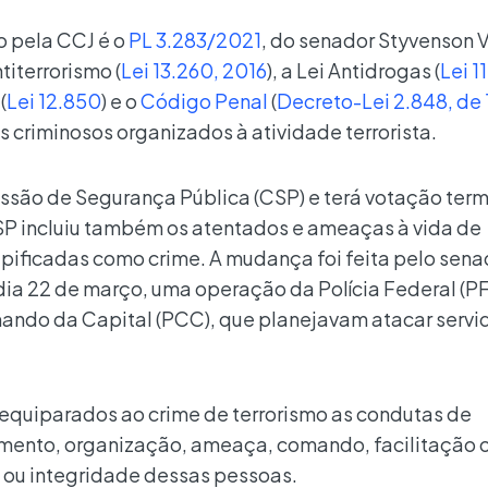
o pela CCJ é o
PL 3.283/2021
, do senador Styvenson 
titerrorismo (
Lei 13.260, 2016
), a Lei Antidrogas (
Lei 1
(
Lei 12.850
) e o
Código Penal
(
Decreto-Lei 2.848, de
 criminosos organizados à atividade terrorista.
issão de Segurança Pública (CSP) e terá votação term
SP incluiu também os atentados e ameaças à vida de
ipificadas como crime. A mudança foi feita pelo sena
 dia 22 de março, uma operação da Polícia Federal (P
ando da Capital (PCC), que planejavam atacar servi
equiparados ao crime de terrorismo as condutas de
mento, organização, ameaça, comando, facilitação 
 ou integridade dessas pessoas.