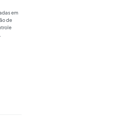
cadas em
ção de
ntrole
.