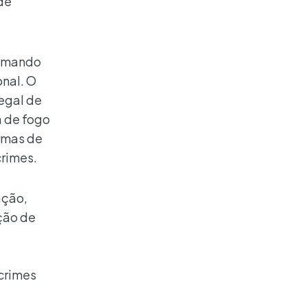
de
tomando
nal. O
egal de
a de fogo
armas de
crimes.
ação,
ção de
 crimes