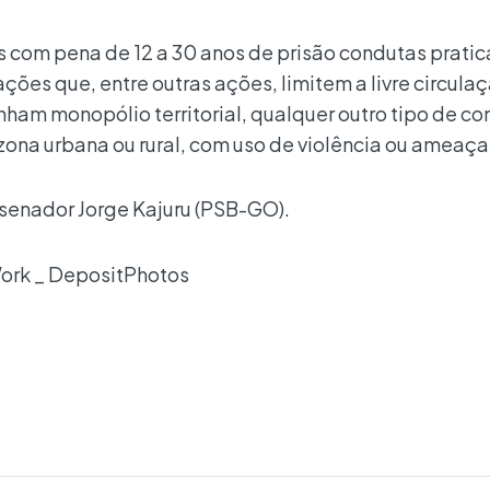
s com pena de 12 a 30 anos de prisão condutas prati
ões que, entre outras ações, limitem a livre circula
ham monopólio territorial, qualquer outro tipo de co
 zona urbana ou rural, com uso de violência ou ameaça
senador Jorge Kajuru (PSB-GO).
ork _ DepositPhotos