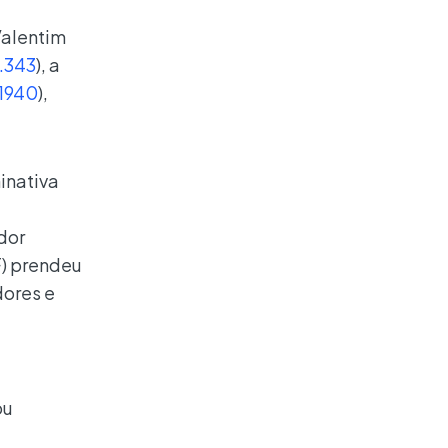
Valentim
1.343
), a
 1940
),
inativa
dor
F) prendeu
dores e
ou