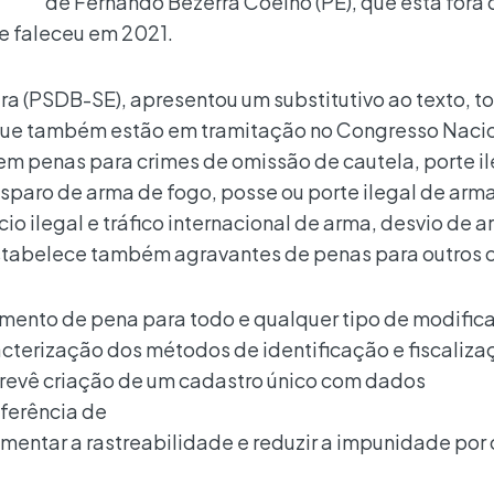
de Fernando Bezerra Coelho (PE), que está fora 
ue faleceu em 2021.
ira (PSDB-SE), apresentou um substitutivo ao texto, 
 que também estão em tramitação no Congresso Nacio
em penas para crimes de omissão de cautela, porte il
isparo de arma de fogo, posse ou porte ilegal de arm
cio ilegal e tráfico internacional de arma, desvio de 
a estabelece também agravantes de penas para outros 
mento de pena para todo e qualquer tipo de modific
acterização dos métodos de identificação e fiscaliza
revê criação de um cadastro único com dados
sferência de
mentar a rastreabilidade e reduzir a impunidade por