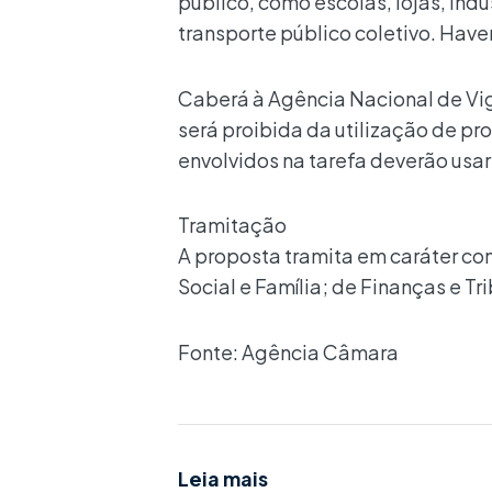
público, como escolas, lojas, indú
transporte público coletivo. Ha
Caberá à Agência Nacional de Vigi
será proibida da utilização de p
envolvidos na tarefa deverão usa
Tramitação
A proposta tramita em caráter co
Social e Família; de Finanças e Tr
Fonte: Agência Câmara
Leia mais