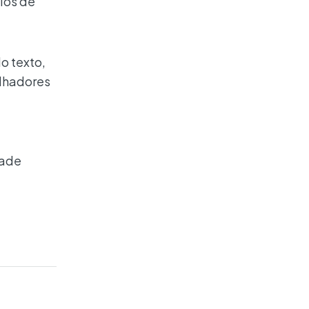
ulos de
o texto,
alhadores
dade