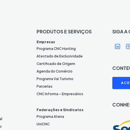
PRODUTOS E SERVIÇOS
SIGA A
Í
Í
Empresas
c
Programa CNC Hunting
o
Atestado de Exclusividade
n
Certificado de Origem
CONTE
e
Agenda do Comércio
L
I
Programa Vai Turismo
ACE
i
Parcerias
n
CNC Informa – Empresários
k
CONHE
e
Federações e Sindicatos
d
Programa Atena
al
I
UniCNC
o