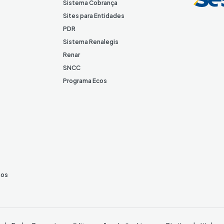
n
Sistema Cobrança
Sites para Entidades
PDR
Sistema Renalegis
Renar
SNCC
Programa Ecos
tos