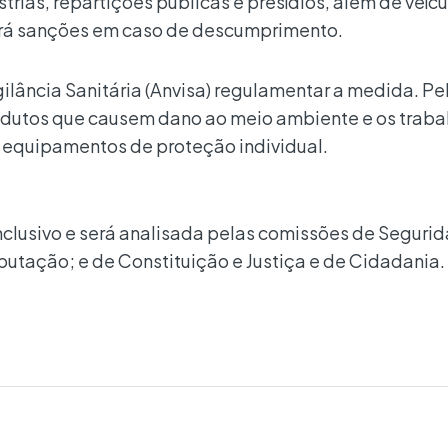
strias, repartições públicas e presídios, além de veíc
verá sanções em caso de descumprimento.
lância Sanitária (Anvisa) regulamentar a medida. Pel
rodutos que causem dano ao meio ambiente e os trab
r equipamentos de proteção individual.
nclusivo e será analisada pelas comissões de Seguri
ibutação; e de Constituição e Justiça e de Cidadania.