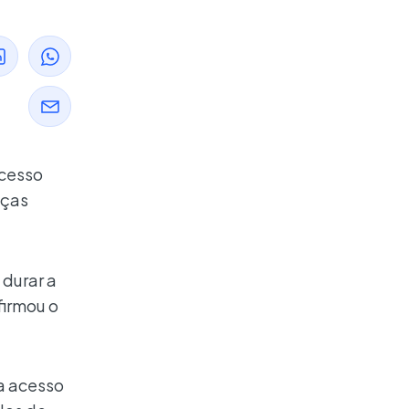
acesso
nças
durar a
firmou o
ja acesso