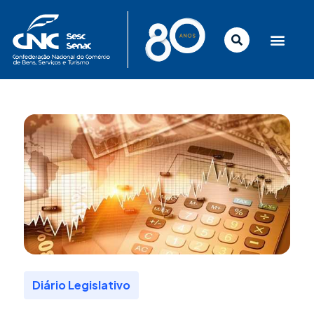
Ir
para
o
conteúdo
Diário Legislativo