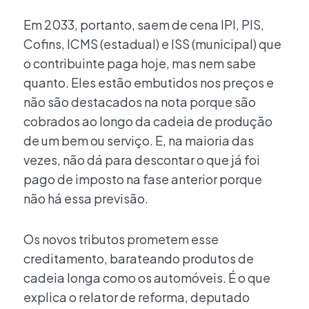
Em 2033, portanto, saem de cena
IPI
,
PIS
,
Cofins
,
ICMS
(estadual) e
ISS
(municipal) que
o contribuinte paga hoje, mas nem sabe
quanto. Eles estão embutidos nos preços e
não são destacados na nota porque são
cobrados ao longo da cadeia de produção
de um bem ou serviço. E, na maioria das
vezes, não dá para descontar o que já foi
pago de imposto na fase anterior porque
não há essa previsão.
Os novos tributos prometem esse
creditamento, barateando produtos de
cadeia longa como os automóveis. É o que
explica o relator de reforma, deputado