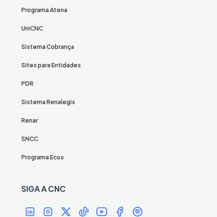
Programa Atena
UniCNC
Sistema Cobrança
Sites para Entidades
PDR
Sistema Renalegis
Renar
SNCC
Programa Ecos
SIGA A CNC
Í
Í
Í
Í
Í
Í
Í