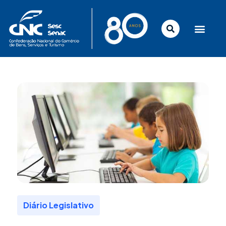
Ir
para
o
conteúdo
Diário Legislativo