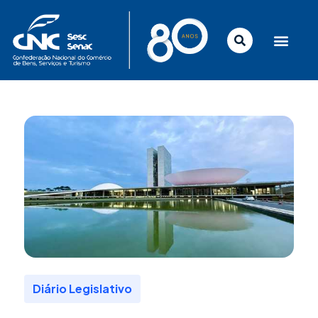
Ir
para
o
conteúdo
Diário Legislativo