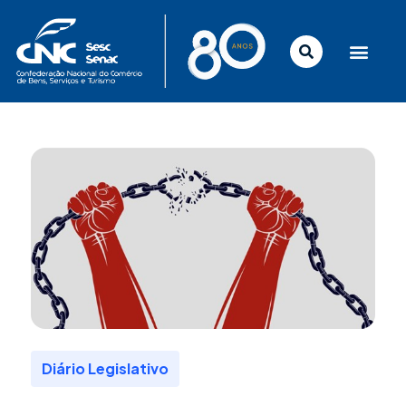
Ir
para
o
conteúdo
Diário Legislativo