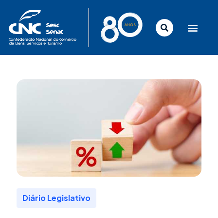
Ir
para
o
conteúdo
Diário Legislativo