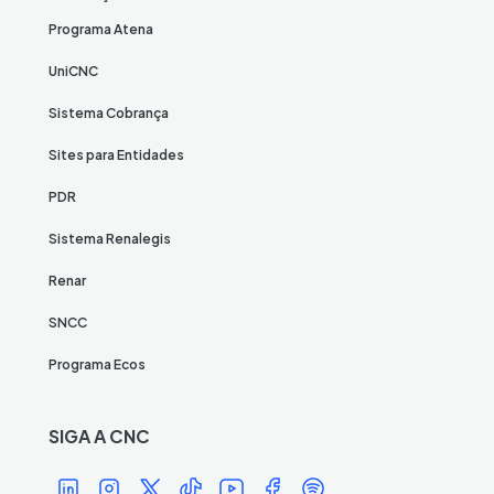
Programa Atena
UniCNC
Sistema Cobrança
Sites para Entidades
PDR
Sistema Renalegis
Renar
SNCC
Programa Ecos
SIGA A CNC
Í
Í
Í
Í
Í
Í
Í