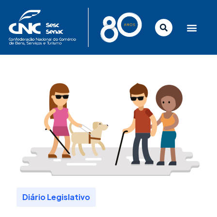
Ir
para
o
conteúdo
Diário Legislativo