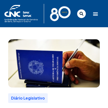
Ir
para
o
conteúdo
Diário Legislativo