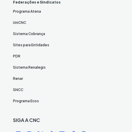
Federações e Sindicatos
Programa Atena
UniCNC
Sistema Cobrança
Sites para Entidades
PDR
Sistema Renalegis
Renar
SNCC
Programa Ecos
SIGA A CNC
Í
Í
Í
Í
Í
Í
Í