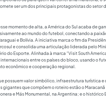
promete ser um dos principais protagonistas do setor 
esse momento de alta, a América do Sul acaba de ga
lusivamente ao mundo do futebol, conectando a paixã
Paraguai e Bolívia. A iniciativa marca o fim da Presidê
rcosul e consolida uma articulação liderada pelo Mini
rio do Esporte. Alinhada à marca “Visit South America
 internacionais entre os países do bloco, usando o fu
to econômico e cooperação regional.
ue possuem valor simbólico, infraestrutura turística e 
 os gigantes que compõem o roteiro estão o Maracanã
onera e Más Monumental, na Argentina; e o histórico 