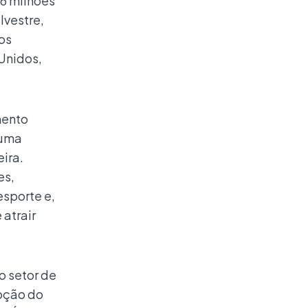
,6 milhões
lvestre,
 os
 Unidos,
mento
 uma
ira.
es,
esporte e,
 atrair
o setor de
moção do