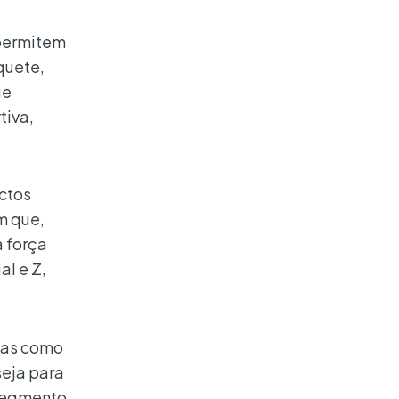
 permitem
quete,
ue
tiva,
ctos
m que,
a força
l e Z,
mas como
seja para
 segmento