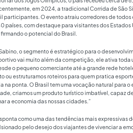
oi lar dos Jogos Olímpicos, o país recebeu cerca de 6
ecentemente, em 2024, a tradicional Corrida de São Si
il participantes. O evento atraiu corredores de todos
40 países, com destaque para visitantes dos Estados
firmando o potencial do Brasil.
o Sabino, o segmento é estratégico para o desenvolvi
portivo vai muito além da competição, ele ativa toda
esde o pequeno comerciante até a grande rede hotele
 ou estruturamos roteiros para quem pratica esport
na ponta. O Brasil tem uma vocação natural para o 
ade, criamos um produto turístico imbatível, capaz de
ionar a economia das nossas cidades.”
esponta como uma das tendências mais expressivas d
lsionado pelo desejo dos viajantes de vivenciar a e