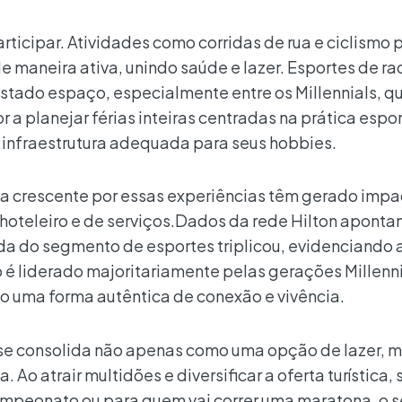
participar. Atividades como corridas de rua e ciclismo
de maneira ativa, unindo saúde e lazer. Esportes de ra
tado espaço, especialmente entre os Millennials, q
 planejar férias inteiras centradas na prática espor
infraestrutura adequada para seus hobbies.
 crescente por essas experiências têm gerado impa
or hoteleiro e de serviços.Dados da rede Hilton aponta
nda do segmento de esportes triplicou, evidenciando 
é liderado majoritariamente pelas gerações Millennia
o uma forma autêntica de conexão e vivência.
o se consolida não apenas como uma opção de lazer, 
Ao atrair multidões e diversificar a oferta turística, 
 campeonato ou para quem vai correr uma maratona, o