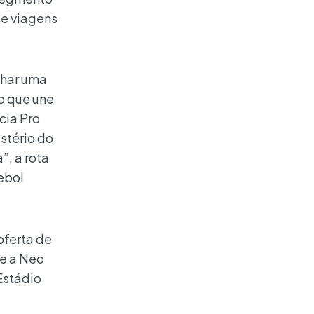
de viagens
nhar uma
o que une
ncia Pro
stério do
”, a rota
tebol
oferta de
 e a Neo
Estádio