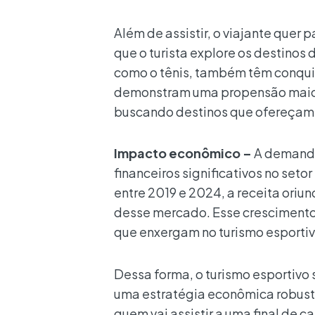
Além de assistir, o viajante quer 
que o turista explore os destinos 
como o tênis, também têm conquis
demonstram uma propensão maior a
buscando destinos que ofereçam 
Impacto econômico –
A demanda
financeiros significativos no set
entre 2019 e 2024, a receita oriu
desse mercado. Esse crescimento 
que enxergam no turismo esportiv
Dessa forma, o turismo esportiv
uma estratégia econômica robusta. 
quem vai assistir a uma final de