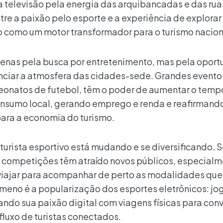
da televisão pela energia das arquibancadas e das rua
tre a paixão pelo esporte e a experiência de explorar
o como um motor transformador para o turismo nacion
penas pela busca por entretenimento, mas pela opor
venciar a atmosfera das cidades-sede. Grandes event
eonatos de futebol, têm o poder de aumentar o temp
onsumo local, gerando emprego e renda e reafirmand
para a economia do turismo.
 turista esportivo está mudando e se diversificando. S
 competições têm atraído novos públicos, especial
 viajar para acompanhar de perto as modalidades que
meno é a popularização dos esportes eletrônicos: jo
do sua paixão digital com viagens físicas para con
fluxo de turistas conectados.