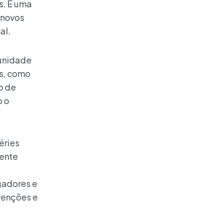
s. É uma
 novos
al.
tunidade
os, como
o de
o o
éries
mente
gadores e
venções e