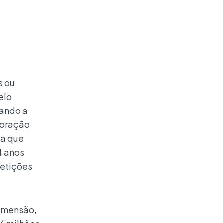
s ou
elo
nando a
coração
ba que
4 anos
petições
dimensão,