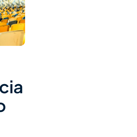
cia
o