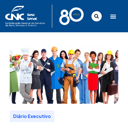
Ir
para
o
conteúdo
Diário Executivo