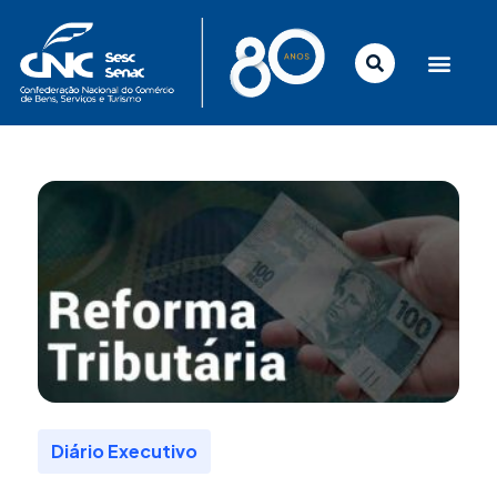
Ir
para
o
conteúdo
Diário Executivo