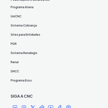
Programa Atena
UniCNC
Sistema Cobrança
Sites para Entidades
PDR
Sistema Renalegis
Renar
SNCC
Programa Ecos
SIGA A CNC
Í
Í
Í
Í
Í
Í
Í