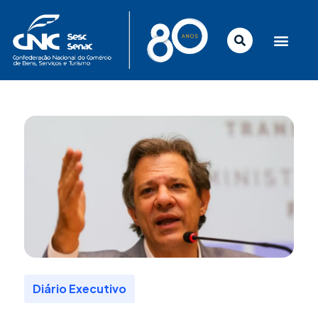
Ir
para
o
conteúdo
Diário Executivo