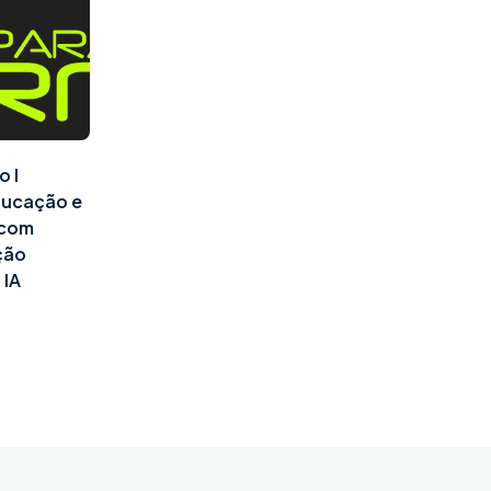
o I
ducação e
l com
ção
 IA