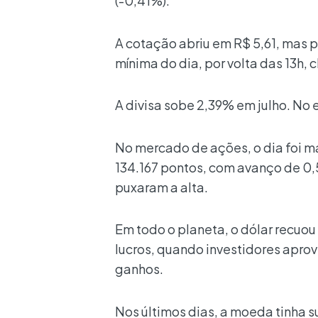
(-0,41%).
A cotação abriu em R$ 5,61, mas 
mínima do dia, por volta das 13h, 
A divisa sobe 2,39% em julho. No
No mercado de ações, o dia foi m
134.167 pontos, com avanço de 0,
puxaram a alta.
Em todo o planeta, o dólar recuou
lucros, quando investidores apro
ganhos.
Nos últimos dias, a moeda tinha s