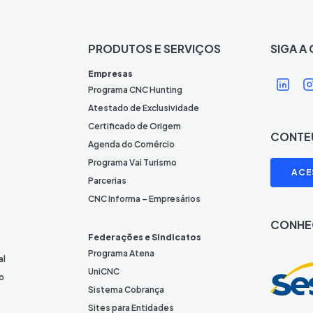
PRODUTOS E SERVIÇOS
SIGA A
Í
Í
Empresas
c
Programa CNC Hunting
o
Atestado de Exclusividade
n
Certificado de Origem
CONTE
e
Agenda do Comércio
L
I
Programa Vai Turismo
ACE
i
Parcerias
n
CNC Informa – Empresários
k
CONHE
e
Federações e Sindicatos
d
Programa Atena
al
I
UniCNC
o
n
Sistema Cobrança
Sites para Entidades