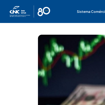
Ir
para
Sistema Comérc
o
conteúdo