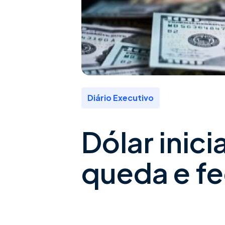
Diário Executivo
Dólar inic
queda e fe