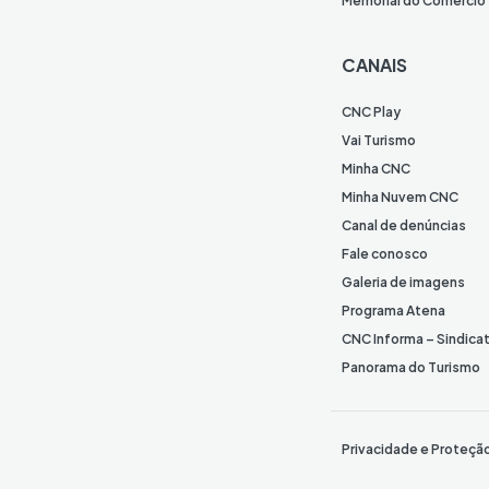
Memorial do Comércio
CANAIS
CNC Play
Vai Turismo
Minha CNC
Minha Nuvem CNC
Canal de denúncias
Fale conosco
Galeria de imagens
Programa Atena
CNC Informa – Sindica
Panorama do Turismo
Privacidade e Proteçã