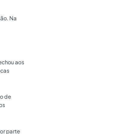
ção. Na
fechou aos
icas
ão de
os
or parte