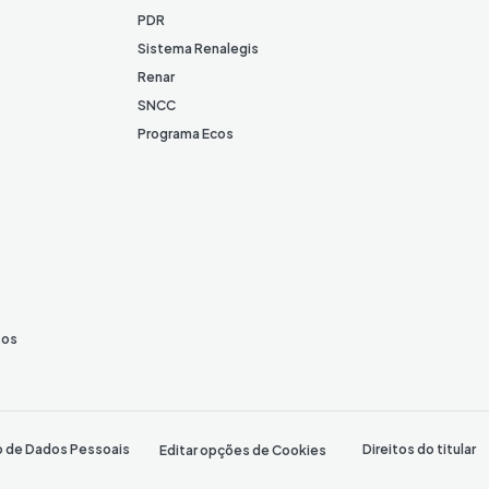
PDR
Sistema Renalegis
Renar
SNCC
Programa Ecos
tos
o de Dados Pessoais
Direitos do titular
Editar opções de Cookies