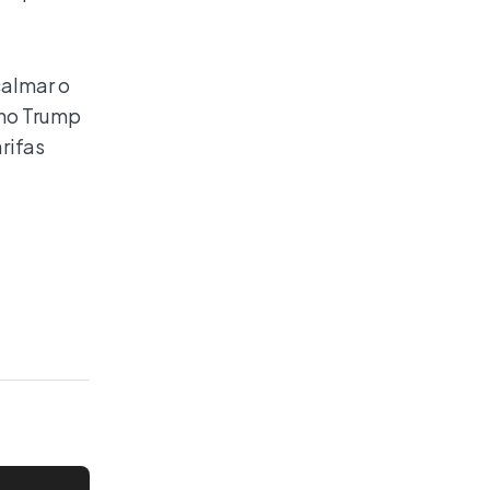
calmar o
rno Trump
rifas