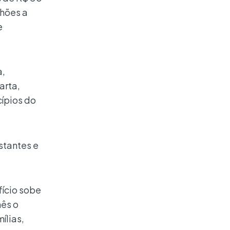
lhões a
e
a,
arta,
ípios do
stantes e
fício sobe
mês o
ílias,