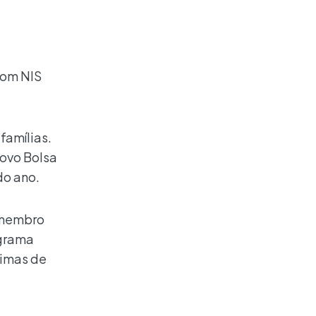
com NIS
famílias.
ovo Bolsa
do ano.
m membro
ograma
timas de