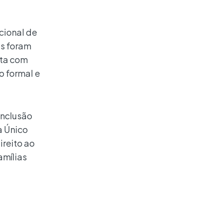
cional de
as foram
nta com
o formal e
inclusão
a Único
ireito ao
amílias