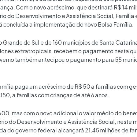
iança. Com o novo acréscimo, que destinará R$ 14 mi
rio do Desenvolvimento e Assistência Social, Família 
 concluída a implementação do novo Bolsa Família.
 Grande do Sul e de 160 municípios de Santa Catarin
clones extratropicais, recebem o pagamento nesta qu
verno também antecipou o pagamento para 55 munic
Família paga um acréscimo de R$ 50 a famílias com ge
$ 150, a famílias com crianças de até 6 anos.
600, mas com o novo adicional o valor médio do bene
rio do Desenvolvimento e Assistência Social, neste 
da do governo federal alcançará 21,45 milhões de fam