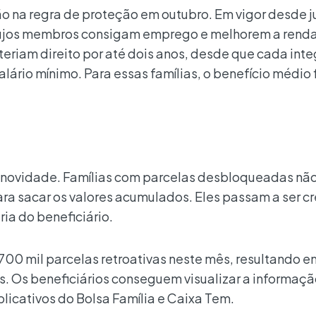
ão na regra de proteção em outubro. Em vigor desde j
 cujos membros consigam emprego e melhorem a rend
eriam direito por até dois anos, desde que cada int
alário mínimo. Para essas famílias, o benefício médio
 novidade. Famílias com parcelas desbloqueadas nã
ara sacar os valores acumulados. Eles passam a ser c
a do beneficiário.
700 mil parcelas retroativas neste mês, resultando e
. Os beneficiários conseguem visualizar a informaçã
plicativos do Bolsa Família e Caixa Tem.