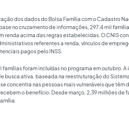
egração dos dados do Bolsa Família com o Cadastro Na
base no cruzamento de informações, 297,4 mil famíli
m renda acima das regras estabelecidas. O CNIS co
dministrativos referentes a renda, vínculos de empreg
stenciais pagos pelo INSS.
 famílias foram incluídas no programa em outubro. A 
a de busca ativa, baseada na reestruturação do Sistem
e se concentra nas pessoas mais vulneráveis que têm d
ecebem o benefício. Desde março, 2,39 milhões de f
amília.