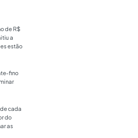
mo de R$
tiu a
ões estão
te-fino
iminar
s de cada
or do
ar as