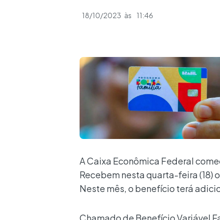
18/10/2023
às
11:46
A Caixa Econômica Federal começa
Recebem nesta quarta-feira (18) os
Neste mês, o benefício terá adic
Chamado de Benefício Variável Fam