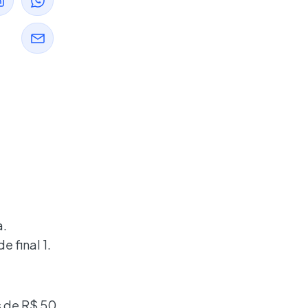
a.
 final 1.
s de R$ 50