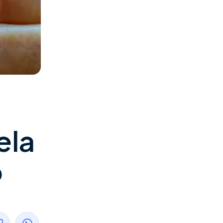
ela
o