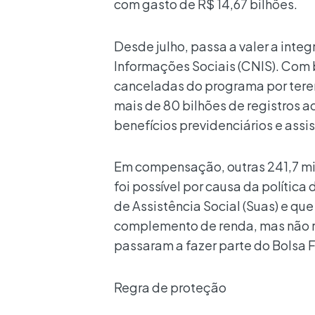
com gasto de R$ 14,67 bilhões.
Desde julho, passa a valer a int
Informações Sociais (CNIS). Com 
canceladas do programa por tere
mais de 80 bilhões de registros a
benefícios previdenciários e assi
Em compensação, outras 241,7 mil
foi possível por causa da polític
de Assistência Social (Suas) e qu
complemento de renda, mas não r
passaram a fazer parte do Bolsa F
Regra de proteção