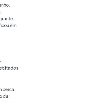
unho,
a
egrante
 ficou em
o
reditados
m cerca
o da