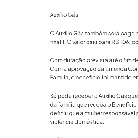
Auxílio Gás
O Auxílio Gás também será pago ne
final 1. O valor caiu para R$ 106,
Com duração prevista até o fim de
Com a aprovação da Emenda Const
Família, o benefício foi mantido 
Só pode receber o Auxílio Gás q
da família que receba o Benefício
definiu que a mulher responsável 
violência doméstica.