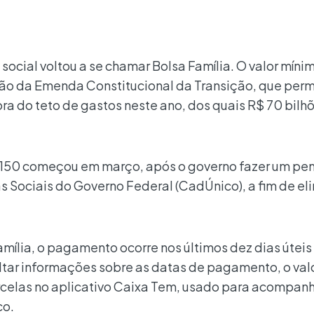
 social voltou a se chamar Bolsa Família. O valor míni
ão da Emenda Constitucional da Transição, que permi
ora do teto de gastos neste ano, dos quais R$ 70 bilh
150 começou em março, após o governo fazer um pen
 Sociais do Governo Federal (CadÚnico), a fim de el
mília, o pagamento ocorre nos últimos dez dias útei
ltar informações sobre as datas de pagamento, o val
celas no aplicativo Caixa Tem, usado para acompanh
co.