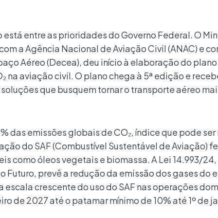
está entre as prioridades do Governo Federal. O Min
 com a Agência Nacional de Aviação Civil (ANAC) e co
aço Aéreo (Decea), deu início à elaboração do plano
 na aviação civil. O plano chega à 5ª edição e receb
r soluções que busquem tornar o transporte aéreo mai
 3% das emissões globais de CO₂, índice que pode ser
zação do SAF (Combustível Sustentável de Aviação) fe
veis como óleos vegetais e biomassa. A Lei 14.993/2
 Futuro, prevê a redução da emissão dos gases do e
a escala crescente do uso do SAF nas operações dom
neiro de 2027 até o patamar mínimo de 10% até 1º de j