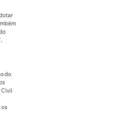
dotar
 também
ndo
,
as do
os
Civil
 os