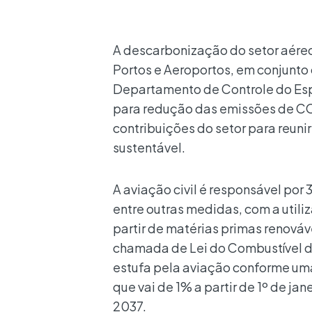
A descarbonização do setor aéreo 
Portos e Aeroportos, em conjunto
Departamento de Controle do Esp
para redução das emissões de CO₂
contribuições do setor para reuni
sustentável.
A aviação civil é responsável por
entre outras medidas, com a utili
partir de matérias primas renová
chamada de Lei do Combustível do
estufa pela aviação conforme um
que vai de 1% a partir de 1º de ja
2037.