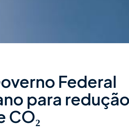
Governo Federal
lano para reduçã
e CO₂