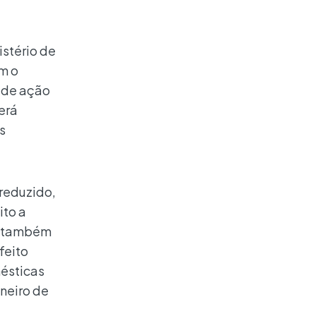
istério de
m o
 de ação
erá
s
 reduzido,
ito a
4, também
feito
ésticas
aneiro de