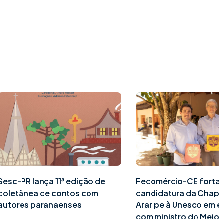
Sesc-PR lança 11ª edição de
Fecomércio-CE fort
coletânea de contos com
candidatura da Cha
autores paranaenses
Araripe à Unesco em
com ministro do Mei