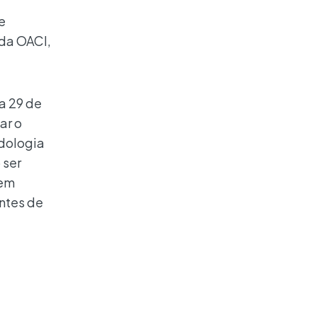
e
 da OACI,
a 29 de
ar o
odologia
 ser
dem
ntes de