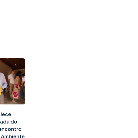
alece
pada do
 encontro
o Ambiente