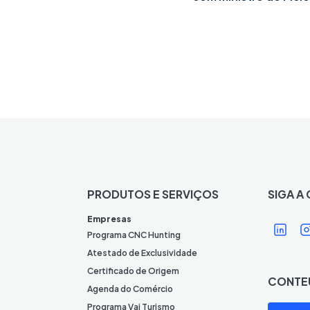
PRODUTOS E SERVIÇOS
SIGA A
Í
Í
Empresas
c
Programa CNC Hunting
o
Atestado de Exclusividade
n
Certificado de Origem
CONTE
e
Agenda do Comércio
L
I
Programa Vai Turismo