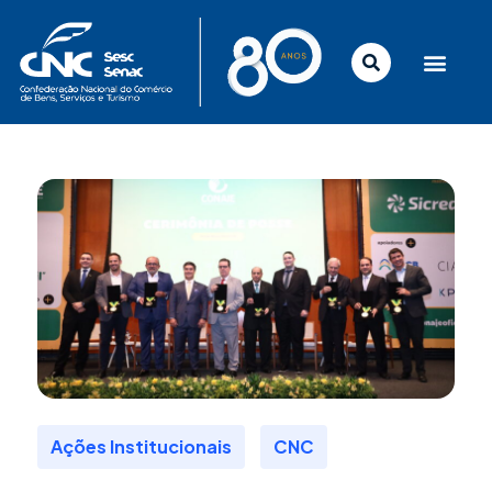
Ir
para
o
conteúdo
,
Ações Institucionais
CNC