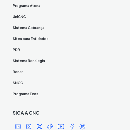
Programa Atena
UniCNC
Sistema Cobrança
Sites para Entidades
PDR
Sistema Renalegis
Renar
SNCC
Programa Ecos
SIGA A CNC
Í
Í
Í
Í
Í
Í
Í