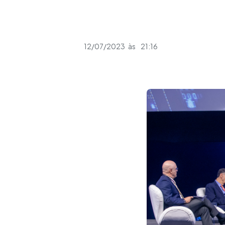
12/07/2023
às
21:16