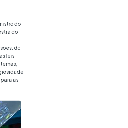
nistro do
estra do
sões, do
as leis
 temas,
igiosidade
 para as