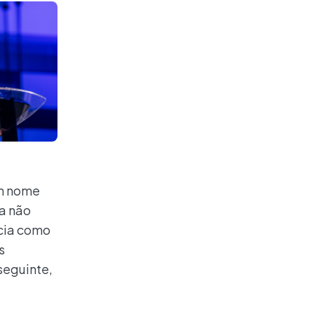
em nome
a não
cia como
s
seguinte,