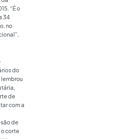
15. “É o
s 34
o, no
ional”,
é
rios do
E lembrou
tária,
rte de
tar com a
esão de
 o corte