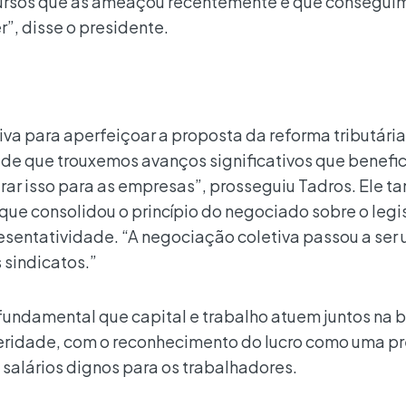
ursos que as ameaçou recentemente e que consegui
r”, disse o presidente.
iva para aperfeiçoar a proposta da reforma tributária
a de que trouxemos avanços significativos que benefi
trar isso para as empresas”, prosseguiu Tadros. Ele 
que consolidou o princípio do negociado sobre o legi
esentatividade. “A negociação coletiva passou a ser
 sindicatos.”
undamental que capital e trabalho atuem juntos na 
eridade, com o reconhecimento do lucro como uma p
salários dignos para os trabalhadores.