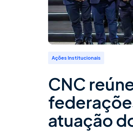
Ações Institucionais
CNC reúne 
federações
atuação d