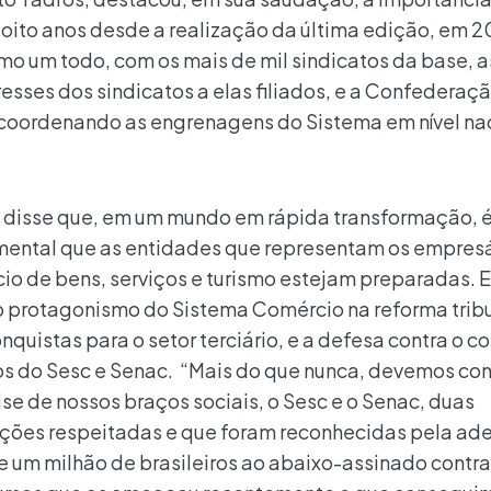
oito anos desde a realização da última edição, em 20
o um todo, com os mais de mil sindicatos da base, a
sses dos sindicatos a elas filiados, e a Confederaçã
coordenando as engrenagens do Sistema em nível nac
 disse que, em um mundo em rápida transformação, 
ental que as entidades que representam os empresá
io de bens, serviços e turismo estejam preparadas. 
o protagonismo do Sistema Comércio na reforma tribu
quistas para o setor terciário, e a defesa contra o co
os do Sesc e Senac. “Mais do que nunca, devemos con
ise de nossos braços sociais, o Sesc e o Senac, duas
uições respeitadas e que foram reconhecidas pela ad
e um milhão de brasileiros ao abaixo-assinado contra