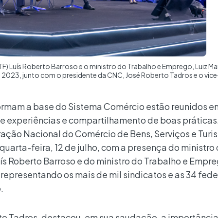
TF) Luís Roberto Barroso e o ministro do Trabalho e Emprego, Luiz Ma
 2023, junto com o presidente da CNC, José Roberto Tadros e o vic
ormam a base do Sistema Comércio estão reunidos em
 de experiências e compartilhamento de boas práticas
ação Nacional do Comércio de Bens, Serviços e Turi
quarta-feira, 12 de julho, com a presença do ministro
ís Roberto Barroso e do ministro do Trabalho e Empre
 representando os mais de mil sindicatos e as 34 fed
.
to Tadros, destacou, em sua saudação, a importânci