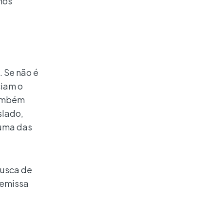
mos
. Se não é
ciam o
também
slado,
 uma das
busca de
remissa