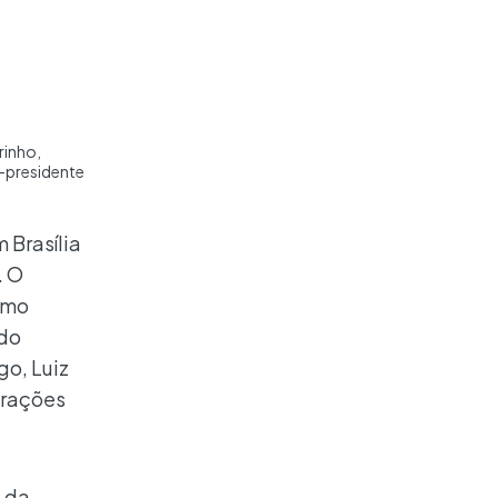
rinho,
e-presidente
 Brasília
. O
smo
 do
go, Luiz
erações
a da