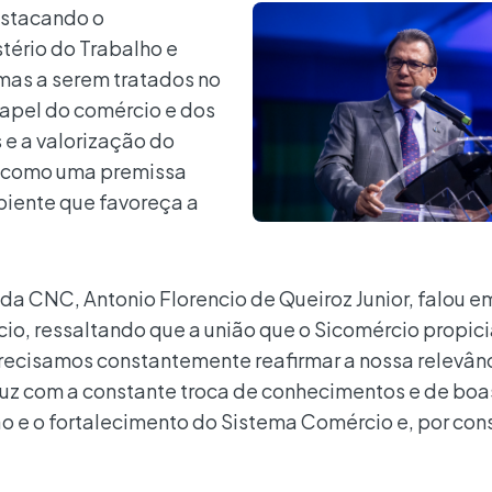
estacando o
tério do Trabalho e
as a serem tratados no
apel do comércio e dos
e a valorização do
a como uma premissa
biente que favoreça a
 da CNC, Antonio Florencio de Queiroz Junior, falou 
o, ressaltando que a união que o Sicomércio propici
recisamos constantemente reafirmar a nossa relevân
aduz com a constante troca de conhecimentos e de boa
o e o fortalecimento do Sistema Comércio e, por con