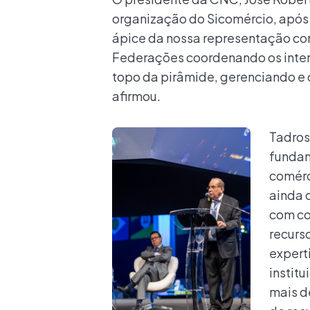
organização do Sicomércio, após 
ápice da nossa representação com
Federações coordenando os intere
topo da pirâmide, gerenciando e 
afirmou.
Tadros
fundam
comérc
ainda 
com con
recurs
expert
instit
mais d