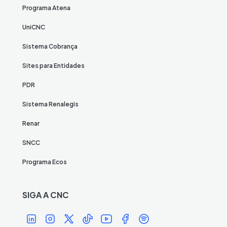
Programa Atena
UniCNC
Sistema Cobrança
Sites para Entidades
PDR
Sistema Renalegis
Renar
SNCC
Programa Ecos
SIGA A CNC
Í
Í
Í
Í
Í
Í
Í
c
c
c
c
c
c
c