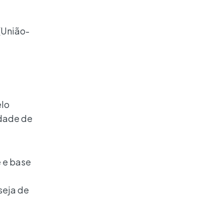
(União-
elo
idade de
e e base
seja de