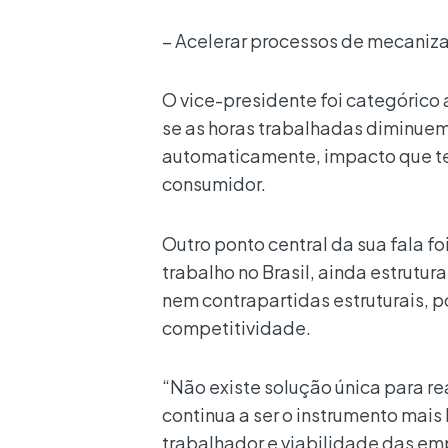
– Acelerar processos de mecaniza
O vice-presidente foi categórico
se as horas trabalhadas diminuem 
automaticamente, impacto que te
consumidor.
Outro ponto central da sua fala f
trabalho no Brasil, ainda estrutu
nem contrapartidas estruturais, 
competitividade.
“Não existe solução única para r
continua a ser o instrumento mais
trabalhador e viabilidade das em