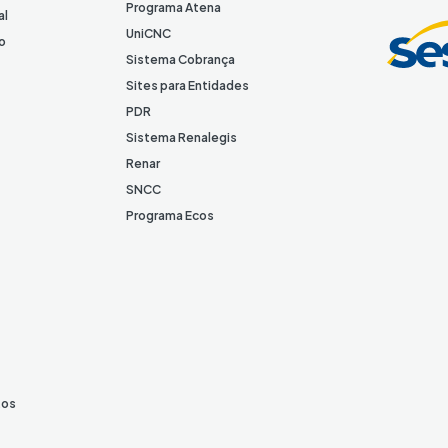
d
Programa Atena
al
I
UniCNC
o
n
Sistema Cobrança
Sites para Entidades
PDR
Sistema Renalegis
Renar
SNCC
Programa Ecos
tos