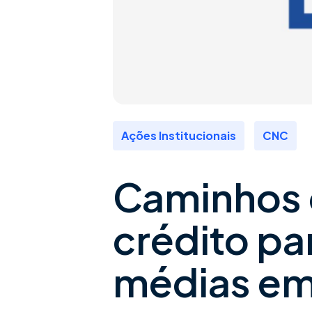
,
Ações Institucionais
CNC
Caminhos 
crédito pa
médias emp