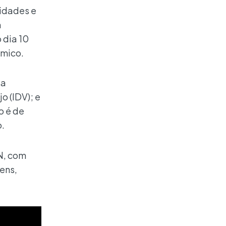
idades e
m
 dia 10
ômico.
da
o (IDV); e
o é de
o.
BN, com
ens,