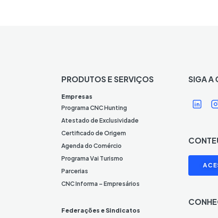
PRODUTOS E SERVIÇOS
SIGA A
Í
Í
Empresas
c
Programa CNC Hunting
o
Atestado de Exclusividade
n
Certificado de Origem
CONTE
e
Agenda do Comércio
L
I
Programa Vai Turismo
ACE
i
Parcerias
n
CNC Informa – Empresários
k
CONHE
e
Federações e Sindicatos