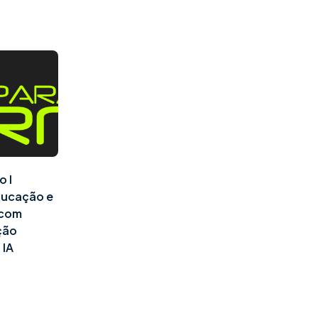
o I
ducação e
l com
ção
 IA