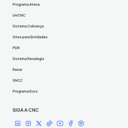
Programa Atena
UniCNC
Sistema Cobrança
Sites para Entidades
PDR
Sistema Renalegis
Renar
SNCC
Programa Ecos
SIGA A CNC
Í
Í
Í
Í
Í
Í
Í
c
c
c
c
c
c
c