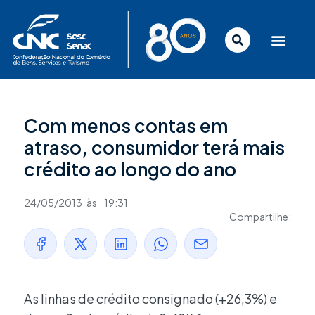
Ir
para
o
conteúdo
Com menos contas em
atraso, consumidor terá mais
crédito ao longo do ano
24/05/2013
às
19:31
Compartilhe:
As linhas de crédito consignado (+26,3%) e