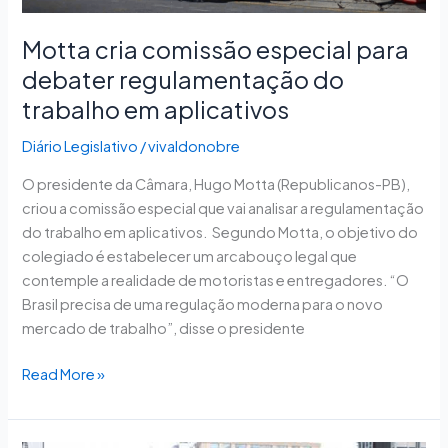
em
aplicativos
Motta cria comissão especial para
debater regulamentação do
trabalho em aplicativos
Diário Legislativo
/
vivaldonobre
O presidente da Câmara, Hugo Motta (Republicanos-PB),
criou a comissão especial que vai analisar a regulamentação
do trabalho em aplicativos. Segundo Motta, o objetivo do
colegiado é estabelecer um arcabouço legal que
contemple a realidade de motoristas e entregadores. “O
Brasil precisa de uma regulação moderna para o novo
mercado de trabalho”, disse o presidente
Read More »