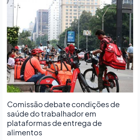
Comissão
debate
condições
de
saúde
do
trabalhador
em
plataformas
de
entrega
de
alimentos
Comissão debate condições de
saúde do trabalhador em
plataformas de entrega de
alimentos