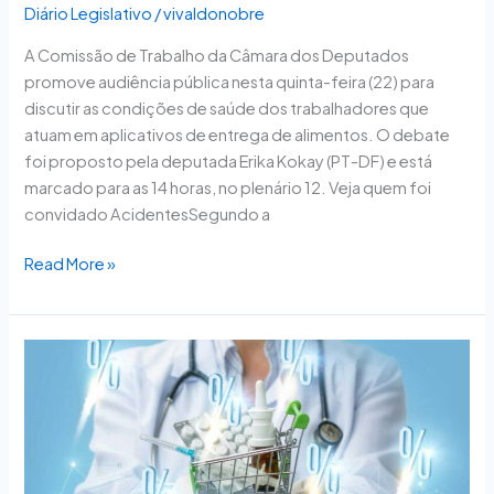
Diário Legislativo
/
vivaldonobre
A Comissão de Trabalho da Câmara dos Deputados
promove audiência pública nesta quinta-feira (22) para
discutir as condições de saúde dos trabalhadores que
atuam em aplicativos de entrega de alimentos. O debate
foi proposto pela deputada Erika Kokay (PT-DF) e está
marcado para as 14 horas, no plenário 12. Veja quem foi
convidado AcidentesSegundo a
Read More »
Projeto
viabiliza
atendimento
farmacêutico
remoto
em