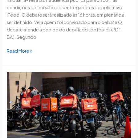
condições de trabalho dos entregadores do aplicativo
iFood. O debate será realizado às 16 horas, em plenário a
ser definido. Veja quem foi convidado para o debate O
debate atende a pedido do deputado Leo Prates (PDT-
BA). Segundo
Read More »
Motta
cria
comissão
especial
para
debater
regulamentação
do
trabalho