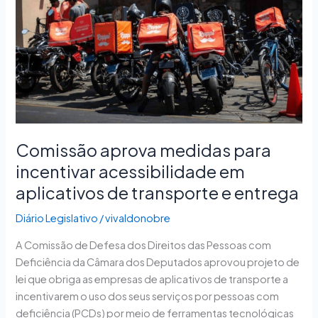
medidas
para
incentivar
acessibilidade
em
aplicativos
de
transporte
e
Comissão aprova medidas para
entrega
incentivar acessibilidade em
aplicativos de transporte e entrega
Diário Legislativo
/
vivaldonobre
A Comissão de Defesa dos Direitos das Pessoas com
Deficiência da Câmara dos Deputados aprovou projeto de
lei que obriga as empresas de aplicativos de transporte a
incentivarem o uso dos seus serviços por pessoas com
deficiência (PCDs) por meio de ferramentas tecnológicas