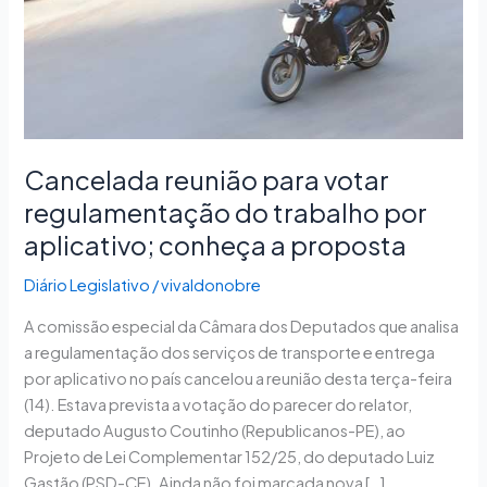
trabalho
por
aplicativo;
conheça
a
proposta
Cancelada reunião para votar
regulamentação do trabalho por
aplicativo; conheça a proposta
Diário Legislativo
/
vivaldonobre
A comissão especial da Câmara dos Deputados que analisa
a regulamentação dos serviços de transporte e entrega
por aplicativo no país cancelou a reunião desta terça-feira
(14). Estava prevista a votação do parecer do relator,
deputado Augusto Coutinho (Republicanos-PE), ao
Projeto de Lei Complementar 152/25, do deputado Luiz
Gastão (PSD-CE). Ainda não foi marcada nova […]