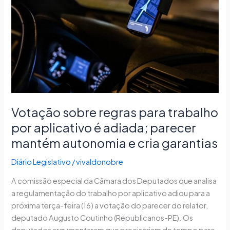
trabalho
por
aplicativo
é
adiada;
parecer
mantém
autonomia
e
Votação sobre regras para trabalho
cria
por aplicativo é adiada; parecer
garantias
mantém autonomia e cria garantias
Diário Legislativo
/
vivaldonobre
A comissão especial da Câmara dos Deputados que analisa
a regulamentação do trabalho por aplicativo adiou para a
próxima terça-feira (16) a votação do parecer do relator,
deputado Augusto Coutinho (Republicanos-PE). Os