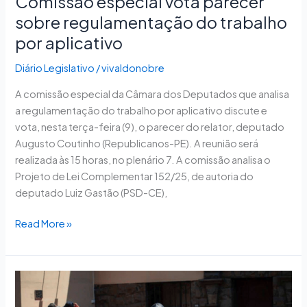
Comissão especial vota parecer
sobre regulamentação do trabalho
por aplicativo
Diário Legislativo
/
vivaldonobre
A comissão especial da Câmara dos Deputados que analisa
a regulamentação do trabalho por aplicativo discute e
vota, nesta terça-feira (9), o parecer do relator, deputado
Augusto Coutinho (Republicanos-PE). A reunião será
realizada às 15 horas, no plenário 7. A comissão analisa o
Projeto de Lei Complementar 152/25, de autoria do
deputado Luiz Gastão (PSD-CE),
Read More »
Comissão
aprova