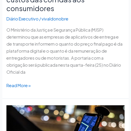
consumidores
Diário Executivo
/
vivaldonobre
O Ministério da Justiça e Segurança Pública (MJSP)
determinou que as empresas de aplicativos de entrega e
de transporte informem o quanto do preço final pago é da
plataforma digital e o quanto é da remuneração de
entregadores ou de motoristas. A portaria com a
obrigação será publicada nesta quarta-feira (25) no Diário
Oficial da
Read More »
Votação
sobre
regras
para