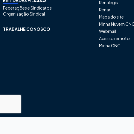
ENTIDADES FILIADAS
Renalegis
Federações e Sindicatos
Renar
Organização Sindical
Mapa do site
Minha Nuvem CN
TRABALHE CONOSCO
Webmail
Acesso remoto
Minha CNC
® Confederação Nacio