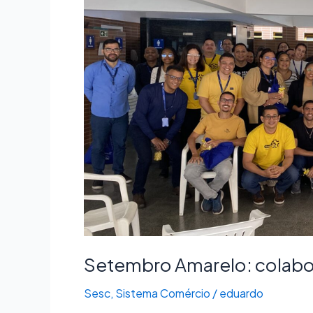
de
roda
de
conexões
na
sede
do
Sesc-
ES
Setembro Amarelo: colabo
Sesc
,
Sistema Comércio
/
eduardo