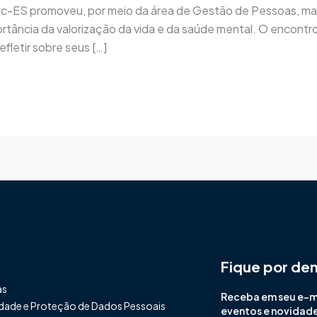
esc-ES promoveu, por meio da área de Gestão de Pessoas, m
rtância da valorização da vida e da saúde mental. O encontr
fletir sobre seus […]
Fique por de
as
Receba em seu e-mai
cidade e Proteção de Dados Pessoais
eventos e novidad