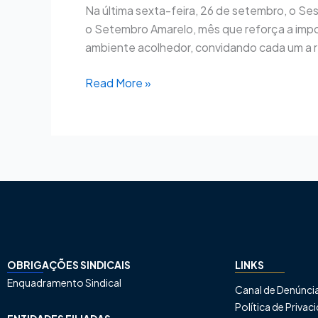
Na última sexta-feira, 26 de setembro, o S
o Setembro Amarelo, mês que reforça a impo
ambiente acolhedor, convidando cada um a re
Read More »
OBRIGAÇÕES SINDICAIS
LINKS
Enquadramento Sindical
Canal de Denúnci
Política de Priva