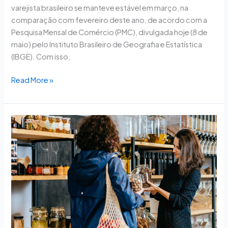
varejista brasileiro se manteve estável em março, na
comparação com fevereiro deste ano, de acordo com a
Pesquisa Mensal de Comércio (PMC), divulgada hoje (8 de
maio) pelo Instituto Brasileiro de Geografia e Estatística
(IBGE). Com isso,
Read More »
Com
recorde
no
volume
de
vendas,
CNC
projeta
crescimento