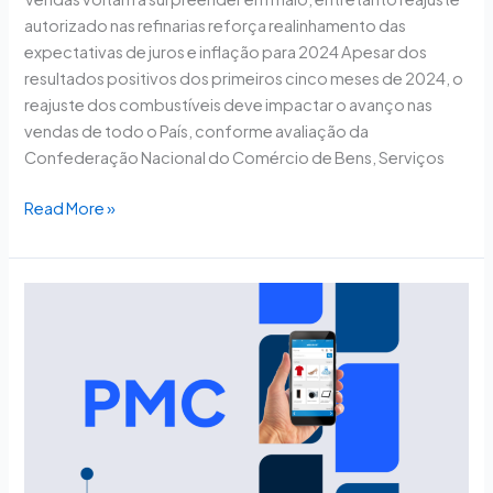
autorizado nas refinarias reforça realinhamento das
expectativas de juros e inflação para 2024 Apesar dos
resultados positivos dos primeiros cinco meses de 2024, o
reajuste dos combustíveis deve impactar o avanço nas
vendas de todo o País, conforme avaliação da
Confederação Nacional do Comércio de Bens, Serviços
Read More »
Enchentes
no
RS
causaram
prejuízos
de
R$
3,32