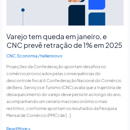
CNC
prevê
retração
de
1%
Varejo tem queda em janeiro, e
em
CNC prevê retração de 1% em 2025
2025
CNC
,
Economia
/
hellennovo
Projeções da Confederação apontam desafios no
comércio provocados pelas consequências do
descontrole fiscal A Confederação Nacional do Comércio
de Bens, Serviços e Turismo (CNC) avalia que a trajetória de
desaquecimento do varejo deve persistir ao longo do ano,
acompanhando um cenário macroeconômico mais
restritivo, conforme apontam os resultados da Pesquisa
Mensal de Comércio (PMC) de […]
Read More »