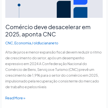
CNC
Comércio deve desacelerar em
2025, aponta CNC
CNC
,
Economia
/
oldluciananeto
Alta de juros e menor expansão fiscal devem reduzir o ritmo
de crescimento do setor, após um desempenho
expressivo em 2024 A Confederação Nacional do
Comércio de Bens, Serviços e Turismo (CNC) prevê um
crescimento de 1,9% para o setor do comércio em 2025,
impulsionado pela recuperação consistente do mercado
de trabalho e pelos níveis
Read More »