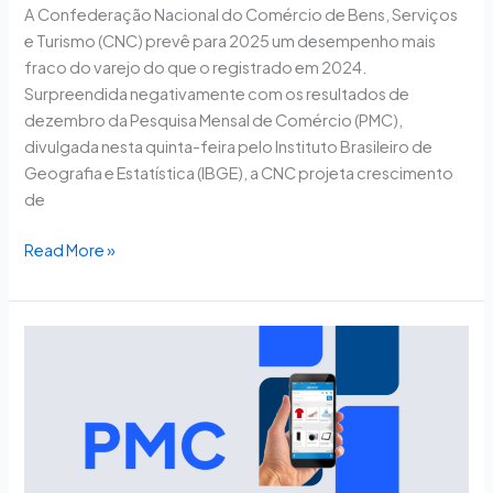
A Confederação Nacional do Comércio de Bens, Serviços
e Turismo (CNC) prevê para 2025 um desempenho mais
fraco do varejo do que o registrado em 2024.
Surpreendida negativamente com os resultados de
dezembro da Pesquisa Mensal de Comércio (PMC),
divulgada nesta quinta-feira pelo Instituto Brasileiro de
Geografia e Estatística (IBGE), a CNC projeta crescimento
de
Read More »
Comércio
deve
desacelerar
em
2025,
aponta