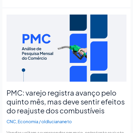
PMC:
varejo
registra
avanço
pelo
quinto
mês,
mas
deve
sentir
efeitos
PMC: varejo registra avanço pelo
do
quinto mês, mas deve sentir efeitos
reajuste
do reajuste dos combustíveis
dos
combustíveis
CNC
,
Economia
/
oldluciananeto
Vendas voltam a surpreender em maio, entretanto reajuste