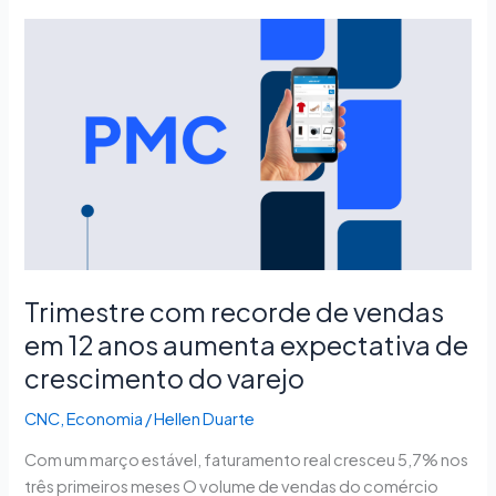
Trimestre
com
recorde
de
vendas
em
12
anos
aumenta
expectativa
de
Trimestre com recorde de vendas
crescimento
em 12 anos aumenta expectativa de
do
crescimento do varejo
varejo
CNC
,
Economia
/
Hellen Duarte
Com um março estável, faturamento real cresceu 5,7% nos
três primeiros meses O volume de vendas do comércio