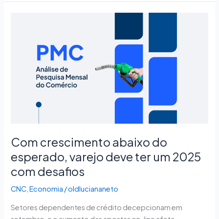
Com
crescimento
abaixo
do
esperado,
varejo
deve
ter
um
2025
com
Com crescimento abaixo do
desafios
esperado, varejo deve ter um 2025
com desafios
CNC
,
Economia
/
oldluciananeto
Setores dependentes de crédito decepcionam em