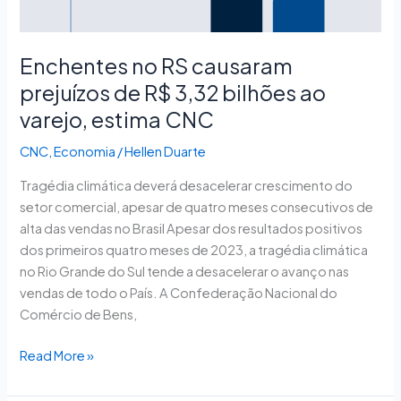
bilhões
ao
varejo,
Enchentes no RS causaram
estima
prejuízos de R$ 3,32 bilhões ao
CNC
varejo, estima CNC
CNC
,
Economia
/
Hellen Duarte
Tragédia climática deverá desacelerar crescimento do
setor comercial, apesar de quatro meses consecutivos de
alta das vendas no Brasil Apesar dos resultados positivos
dos primeiros quatro meses de 2023, a tragédia climática
no Rio Grande do Sul tende a desacelerar o avanço nas
vendas de todo o País. A Confederação Nacional do
Comércio de Bens,
Read More »