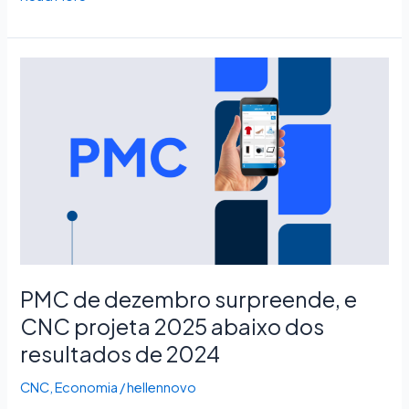
PMC
de
dezembro
surpreende,
e
CNC
projeta
2025
abaixo
dos
resultados
PMC de dezembro surpreende, e
de
CNC projeta 2025 abaixo dos
2024
resultados de 2024
CNC
,
Economia
/
hellennovo