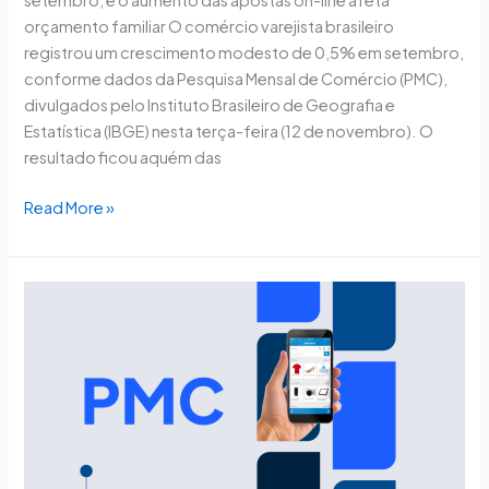
setembro, e o aumento das apostas on-line afeta
orçamento familiar O comércio varejista brasileiro
registrou um crescimento modesto de 0,5% em setembro,
conforme dados da Pesquisa Mensal de Comércio (PMC),
divulgados pelo Instituto Brasileiro de Geografia e
Estatística (IBGE) nesta terça-feira (12 de novembro). O
resultado ficou aquém das
Read More »
PMC:
inflação
de
alimentos
derruba
vendas
no
varejo