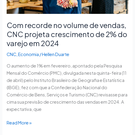
de
2%
do
varejo
Com recorde no volume de vendas,
em
CNC projeta crescimento de 2% do
2024
varejo em 2024
CNC
,
Economia
/
Hellen Duarte
O aumento de 1% em fevereiro, apontado pela Pesquisa
Mensal do Comércio (PMC), divulgada nesta quinta-feira (11
de abril) pelo Instituto Brasileiro de Geografia e Estatística
(IBGE), fez com que a Confederação Nacional do
Comércio de Bens, Serviços e Turismo (CNC) revisasse para
cima sua previsão de crescimento das vendas em 2024. A
expectativa, que
Read More »