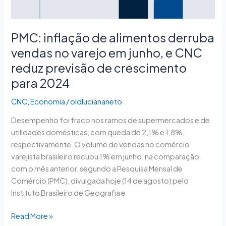
em
junho,
e
PMC: inflação de alimentos derruba
CNC
vendas no varejo em junho, e CNC
reduz
reduz previsão de crescimento
previsão
de
para 2024
crescimento
CNC
,
Economia
/
oldluciananeto
para
2024
Desempenho foi fraco nos ramos de supermercados e de
utilidades domésticas, com queda de 2,1% e 1,8%,
respectivamente O volume de vendas no comércio
varejista brasileiro recuou 1% em junho, na comparação
com o mês anterior, segundo a Pesquisa Mensal de
Comércio (PMC), divulgada hoje (14 de agosto) pelo
Instituto Brasileiro de Geografia e
Read More »