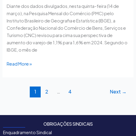
Diante dos dados divulgados, nesta quinta-feira (14 de
março), na Pesquisa Mensal do Comércio (PMC) pelo
Instituto Brasileiro de Geografia e Estatística (IBGE), a
Confederação Nacional do Comércio de Bens, Serviços e
Turismo (CNC) revisou para cima sua perspectiva de
aumento do varejo de 1,1% para 1,6% em 2024. Segundo o
IBGE, o mês de
Read More »
1
2
…
4
Next
→
OBRIGAÇÕES SINDICAIS
Enquadramento Sindical