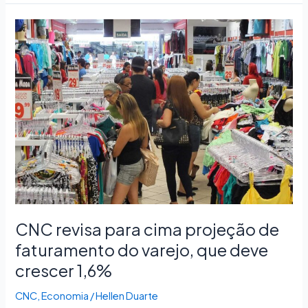
CNC
revisa
para
cima
projeção
de
faturamento
do
varejo,
que
deve
crescer
1,6%
CNC revisa para cima projeção de
faturamento do varejo, que deve
crescer 1,6%
CNC
,
Economia
/
Hellen Duarte