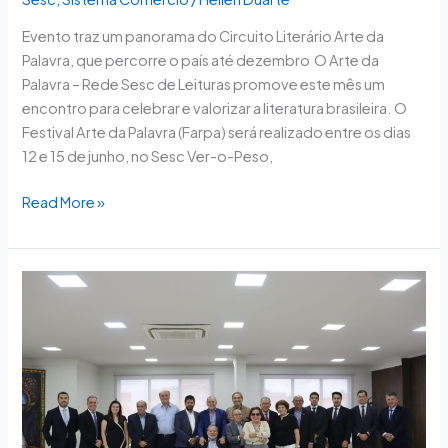
Evento traz um panorama do Circuito Literário Arte da
Palavra, que percorre o país até dezembro O Arte da
Palavra – Rede Sesc de Leituras promove este mês um
encontro para celebrar e valorizar a literatura brasileira. O
Festival Arte da Palavra (Farpa) será realizado entre os dias
12 e 15 de junho, no Sesc Ver-o-Peso,
Read More »
Fórum
de
Presidentes
de
Federações
do
Comércio