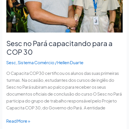
COP
30
Sesc no Pará capacitando para a
COP 30
Sesc
,
Sistema Comércio
/
Hellen Duarte
O Capacita COP30 certificou os alunos das suas primeiras
turmas. Na ocasião, estudantes dos cursos de inglês do
Sesc no Pará subiram ao palco para receber os seus
documentos oficiais de conclusão do curso O Sesc no Pará
participa do grupo de trabalho responsável pelo Projeto
Capacita COP 30, do Governo do Pará. A entidade
Read More »