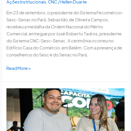
Ações Institucionais
,
CNC
/
Hellen Duarte
Em 23 de setembro, o presidente do Sistema Fecomércio-
Sesc-Senac no Pará, Sebastião de Oliveira Campos,
recebeu a medalha da Ordem Nacional do Mérito
Comercial, entregue por José Roberto Tadros, presidente
do Sistema CNC-Sesc-Senac. A cerimônia ocorreu no
Edifício Casa do Comércio, em Belém. Com a presença de
conselheiros do Sesc e do Senac no Pará,
Read More »
Sesc
no
Pará
capacitando
para
a