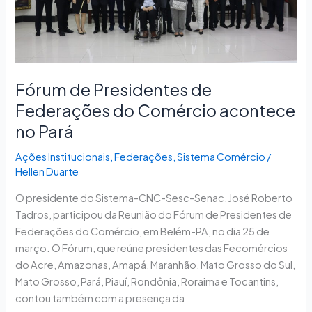
acontece
no
Pará
Fórum de Presidentes de
Federações do Comércio acontece
no Pará
Ações Institucionais
,
Federações
,
Sistema Comércio
/
Hellen Duarte
O presidente do Sistema-CNC-Sesc-Senac, José Roberto
Tadros, participou da Reunião do Fórum de Presidentes de
Federações do Comércio, em Belém-PA, no dia 25 de
março. O Fórum, que reúne presidentes das Fecomércios
do Acre, Amazonas, Amapá, Maranhão, Mato Grosso do Sul,
Mato Grosso, Pará, Piauí, Rondônia, Roraima e Tocantins,
contou também com a presença da