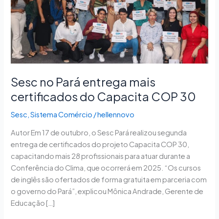
do
Capacita
COP
30
Sesc no Pará entrega mais
certificados do Capacita COP 30
Sesc
,
Sistema Comércio
/
hellennovo
Autor Em 17 de outubro, o Sesc Pará realizou segunda
entrega de certificados do projeto Capacita COP 30,
capacitando mais 28 profissionais para atuar durante a
Conferência do Clima, que ocorrerá em 2025. “Os cursos
de inglês são ofertados de forma gratuita em parceria com
o governo do Pará”, explicou Mônica Andrade, Gerente de
Educação […]