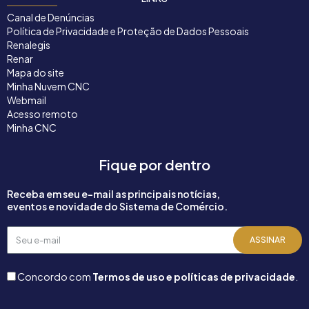
Canal de Denúncias
Política de Privacidade e Proteção de Dados Pessoais
Renalegis
Renar
Mapa do site
Minha Nuvem CNC
Webmail
Acesso remoto
Minha CNC
Fique por dentro
Receba em seu e-mail as principais notícias,
eventos e novidade do Sistema de Comércio.
Seu
ASSINAR
e-
mail
Concordo com
Termos de uso e políticas de privacidade
.