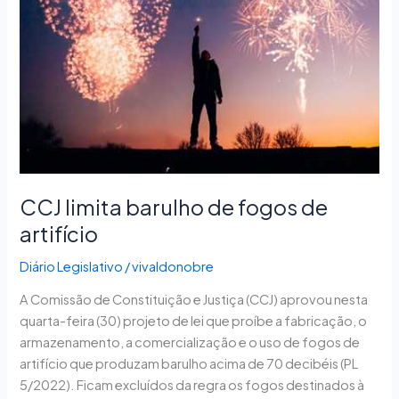
artifício
CCJ limita barulho de fogos de
artifício
Diário Legislativo
/
vivaldonobre
A Comissão de Constituição e Justiça (CCJ) aprovou nesta
quarta-feira (30) projeto de lei que proíbe a fabricação, o
armazenamento, a comercialização e o uso de fogos de
artifício que produzam barulho acima de 70 decibéis (PL
5/2022). Ficam excluídos da regra os fogos destinados à