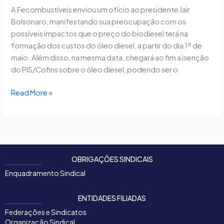
A Fecombustíveis enviou um ofício ao presidente Jair
Bolsonaro, manifestando sua preocupação com os
possíveis impactos que o preço do biodiesel terá na
formação dos custos do óleo diesel, a partir do dia 1º de
maio. Além disso, na mesma data, chegará ao fim a isenção
do PIS/Cofins sobre o óleo diesel, podendo ser o
Read More »
OBRIGAÇÕES SINDICAIS
Enquadramento Sindical
ENTIDADES FILIADAS
Federações e Sindicatos
Organização Sindical