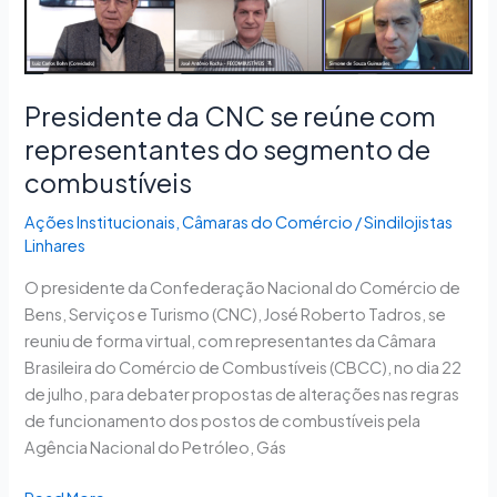
do
segmento
de
combustíveis
Presidente da CNC se reúne com
representantes do segmento de
combustíveis
Ações Institucionais
,
Câmaras do Comércio
/
Sindilojistas
Linhares
O presidente da Confederação Nacional do Comércio de
Bens, Serviços e Turismo (CNC), José Roberto Tadros, se
reuniu de forma virtual, com representantes da Câmara
Brasileira do Comércio de Combustíveis (CBCC), no dia 22
de julho, para debater propostas de alterações nas regras
de funcionamento dos postos de combustíveis pela
Agência Nacional do Petróleo, Gás