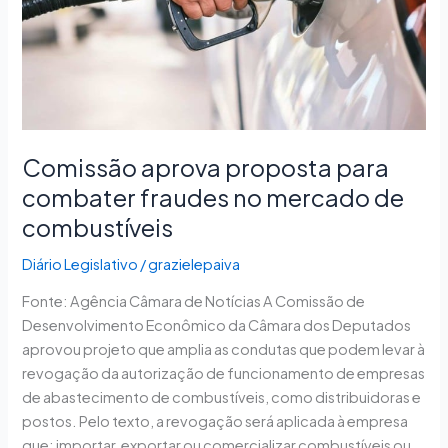
no
mercado
de
combustíveis
Comissão aprova proposta para
combater fraudes no mercado de
combustíveis
Diário Legislativo
/
grazielepaiva
Fonte: Agência Câmara de Notícias A Comissão de
Desenvolvimento Econômico da Câmara dos Deputados
aprovou projeto que amplia as condutas que podem levar à
revogação da autorização de funcionamento de empresas
de abastecimento de combustíveis, como distribuidoras e
postos. Pelo texto, a revogação será aplicada à empresa
que: importar, exportar ou comercializar combustíveis ou