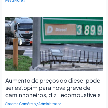
Read More »
Aumento
de
preços
do
diesel
pode
ser
estopim
para
nova
greve
Aumento de preços do diesel pode
de
ser estopim para nova greve de
caminhoneiros,
caminhoneiros, diz Fecombustíveis
diz
Fecombustíveis
Sistema Comércio
/
Administrator