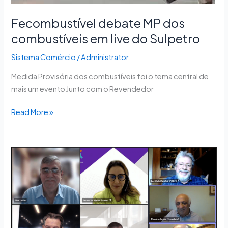
Fecombustível debate MP dos
combustíveis em live do Sulpetro
Sistema Comércio
/
Administrator
Medida Provisória dos combustíveis foi o tema central de
mais um evento Junto com o Revendedor
Read More »
Presidente
da
CNC
se
reúne
com
representantes