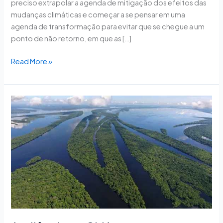
preciso extrapolar a agenda de mitigação dos efeitos das
mudanças climáticas e começar a se pensar em uma
agenda de transformação para evitar que se chegue a um
ponto de não retorno, em que as […]
Read More »
Audiência
na
CMA
aponta
capacidade
existente
para
reduzir
desmatamento