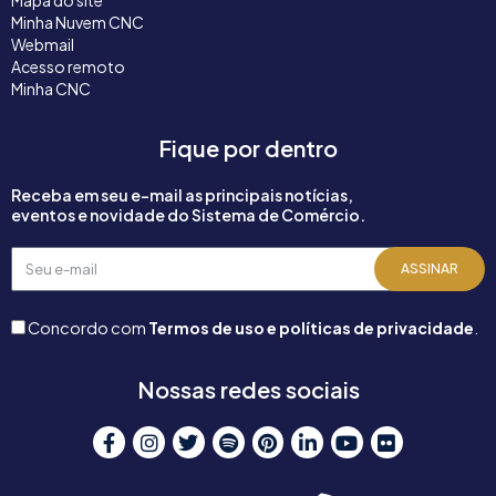
Mapa do site
Minha Nuvem CNC
Webmail
Acesso remoto
Minha CNC
Fique por dentro
Receba em seu e-mail as principais notícias,
eventos e novidade do Sistema de Comércio.
Seu
ASSINAR
e-
mail
Concordo com
Termos de uso e políticas de privacidade
.
Nossas redes sociais
F
I
T
S
P
L
Y
F
a
n
w
p
i
i
o
l
c
s
i
o
n
n
u
i
e
t
t
t
t
k
t
c