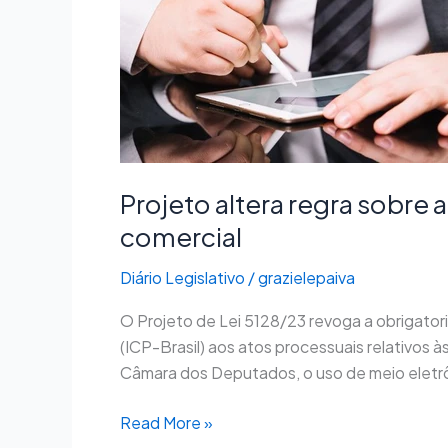
assinatura
digital
nos
processos
de
investigação
de
defesa
Projeto altera regra sobre 
comercial
comercial
Diário Legislativo
/
grazielepaiva
O Projeto de Lei 5128/23 revoga a obrigatori
(ICP-Brasil) aos atos processuais relativos
Câmara dos Deputados, o uso de meio eletrôn
Read More »