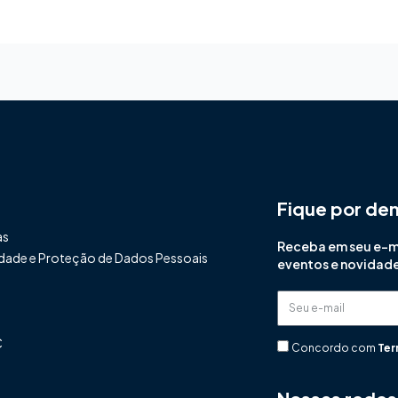
Fique por de
as
Receba em seu e-mai
cidade e Proteção de Dados Pessoais
eventos e novidad
Seu
e-
C
mail
Concordo com
Ter