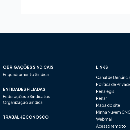
OBRIGAÇÕES SINDICAIS
LINKS
Enquadramento Sindical
Canal de Denúnci
Política de Priva
ENTIDADES FILIADAS
Renalegis
Federações e Sindicatos
Renar
Organização Sindical
Mapa do site
Minha Nuvem CN
TRABALHE CONOSCO
Webmail
Acesso remoto