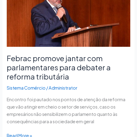
para
debater
a
reforma
tributária
Febrac promove jantar com
parlamentares para debater a
reforma tributária
Sistema Comércio
/
Administrator
Encontro foi pautado nos pontos de atenção da reforma
que vão atingir em cheio o setor de serviços, caso os
empresários não sensibilizem o parlamento quanto às
consequências para a sociedade em geral
Read More »