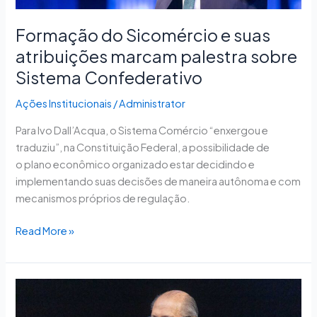
Formação do Sicomércio e suas
atribuições marcam palestra sobre
Sistema Confederativo
Ações Institucionais
/
Administrator
Para Ivo Dall’Acqua, o Sistema Comércio “enxergou e
traduziu”, na Constituição Federal, a possibilidade de
o plano econômico organizado estar decidindo e
implementando suas decisões de maneira autônoma e com
mecanismos próprios de regulação.
Read More »
Práticas
desleais