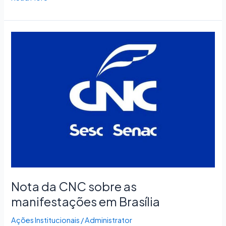
Nota
da
CNC
sobre
as
manifestações
em
Brasília
Nota da CNC sobre as
manifestações em Brasília
Ações Institucionais
/
Administrator