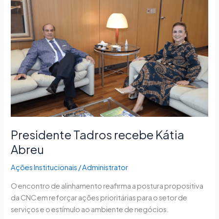
Presidente
Tadros
recebe
Kátia
Abreu
Presidente Tadros recebe Kátia
Abreu
Ações Institucionais
/
Administrator
O encontro de alinhamento reafirma a postura propositiva
da CNC em reforçar ações prioritárias para o setor de
serviços e o estímulo ao ambiente de negócios.