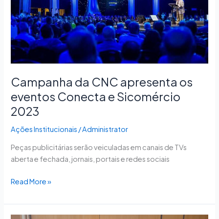
Conecta
e
Sicomércio
2023
Campanha da CNC apresenta os
eventos Conecta e Sicomércio
2023
Ações Institucionais
/
Administrator
Peças publicitárias serão veiculadas em canais de TVs
aberta e fechada, jornais, portais e redes sociais
Read More »