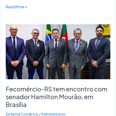
Read More »
Fecomércio-
RS
tem
encontro
com
senador
Hamilton
Mourão,
em
Brasília
Fecomércio-RS tem encontro com
senador Hamilton Mourão, em
Brasília
Sistema Comércio
/
Administrator