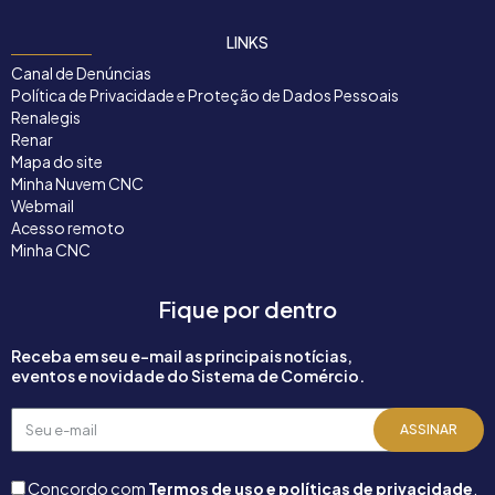
LINKS
Canal de Denúncias
Política de Privacidade e Proteção de Dados Pessoais
Renalegis
Renar
Mapa do site
Minha Nuvem CNC
Webmail
Acesso remoto
Minha CNC
Fique por dentro
Receba em seu e-mail as principais notícias,
eventos e novidade do Sistema de Comércio.
Seu
ASSINAR
e-
mail
Concordo com
Termos de uso e políticas de privacidade
.