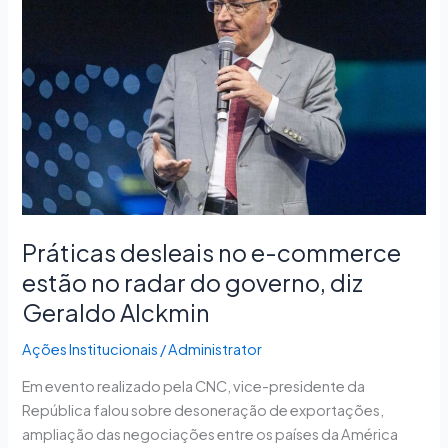
no
e-
commerce
estão
no
radar
do
governo,
diz
Geraldo
Alckmin
Práticas desleais no e-commerce
estão no radar do governo, diz
Geraldo Alckmin
Ações Institucionais
/
Administrator
Em evento realizado pela CNC, vice-presidente da
República falou sobre desoneração de exportações,
ampliação das negociações entre os países da América