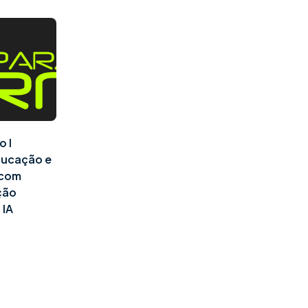
o I
ducação e
l com
ção
 IA