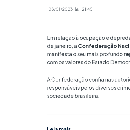
08/01/2023
às
21:45
Em relação à ocupação e depredaç
de janeiro, a
Confederação Nacio
manifesta o seu mais profundo
re
com os valores do Estado Democrá
A Confederação confia nas autori
responsáveis pelos diversos crime
sociedade brasileira.
Leia mais