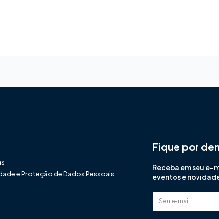
Fique por de
as
Receba em seu e-mai
cidade e Proteção de Dados Pessoais
eventos e novidad
Seu
e-