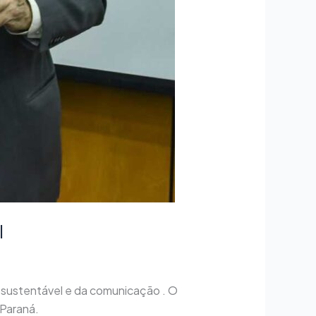
l
 sustentável e da comunicação . O
 Paraná.