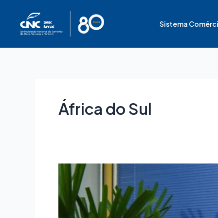
Ir
para
Sistema Comérc
o
conteúdo
África do Sul
Fecomércio-
PR
sedia
reunião