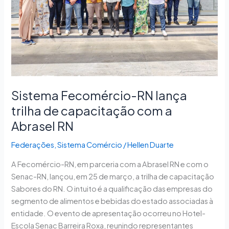
capacitação
com
a
Abrasel
RN
Sistema Fecomércio-RN lança
trilha de capacitação com a
Abrasel RN
Federações
,
Sistema Comércio
/
Hellen Duarte
A Fecomércio-RN, em parceria com a Abrasel RN e com o
Senac-RN, lançou, em 25 de março, a trilha de capacitação
Sabores do RN. O intuito é a qualificação das empresas do
segmento de alimentos e bebidas do estado associadas à
entidade. O evento de apresentação ocorreu no Hotel-
Escola Senac Barreira Roxa, reunindo representantes