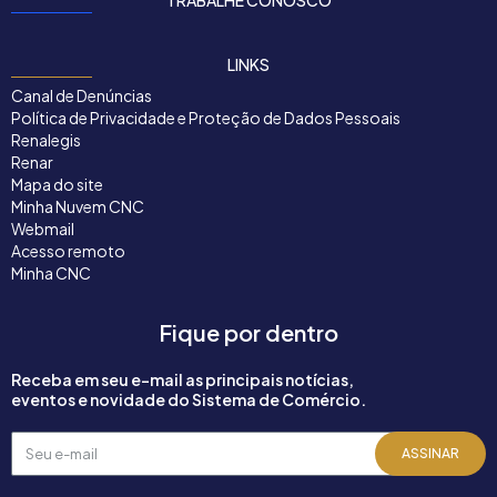
TRABALHE CONOSCO
LINKS
Canal de Denúncias
Política de Privacidade e Proteção de Dados Pessoais
Renalegis
Renar
Mapa do site
Minha Nuvem CNC
Webmail
Acesso remoto
Minha CNC
Fique por dentro
Receba em seu e-mail as principais notícias,
eventos e novidade do Sistema de Comércio.
Seu
ASSINAR
e-