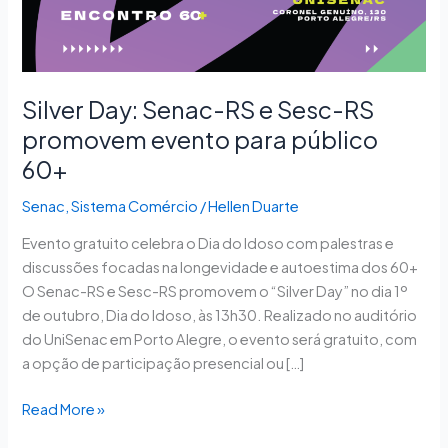
RS
promovem
evento
para
Silver Day: Senac-RS e Sesc-RS
público
promovem evento para público
60+
60+
Senac
,
Sistema Comércio
/
Hellen Duarte
Evento gratuito celebra o Dia do Idoso com palestras e
discussões focadas na longevidade e autoestima dos 60+
O Senac-RS e Sesc-RS promovem o “Silver Day” no dia 1º
de outubro, Dia do Idoso, às 13h30. Realizado no auditório
do UniSenac em Porto Alegre, o evento será gratuito, com
a opção de participação presencial ou […]
Read More »