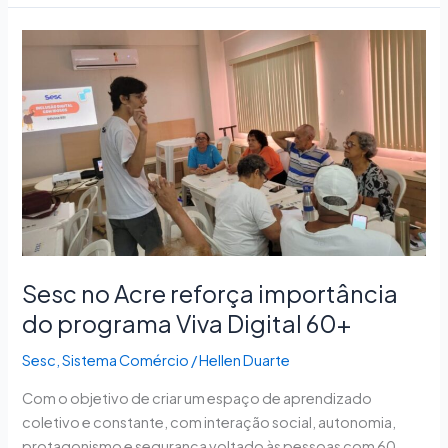
Sesc
no
Acre
reforça
importância
do
programa
Viva
Digital
60+
Sesc no Acre reforça importância
do programa Viva Digital 60+
Sesc
,
Sistema Comércio
/
Hellen Duarte
Com o objetivo de criar um espaço de aprendizado
coletivo e constante, com interação social, autonomia,
protagonismo e segurança voltado às pessoas com 60