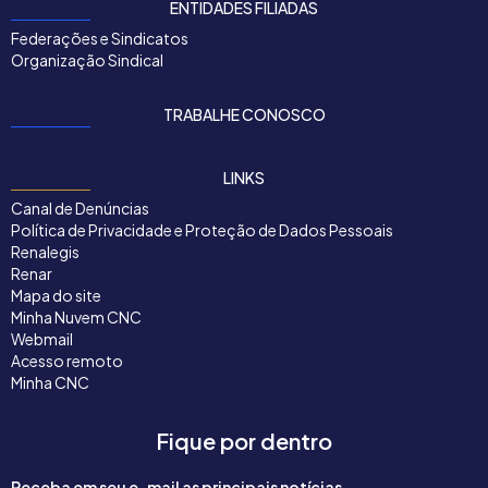
ENTIDADES FILIADAS
Federações e Sindicatos
Organização Sindical
TRABALHE CONOSCO
LINKS
Canal de Denúncias
Política de Privacidade e Proteção de Dados Pessoais
Renalegis
Renar
Mapa do site
Minha Nuvem CNC
Webmail
Acesso remoto
Minha CNC
Fique por dentro
Receba em seu e-mail as principais notícias,