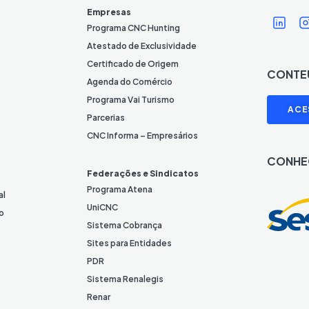
Í
Í
Empresas
c
Programa CNC Hunting
o
Atestado de Exclusividade
n
Certificado de Origem
CONTE
e
Agenda do Comércio
L
I
Programa Vai Turismo
ACE
i
Parcerias
n
CNC Informa – Empresários
k
CONHE
e
Federações e Sindicatos
d
Programa Atena
al
I
UniCNC
o
n
Sistema Cobrança
Sites para Entidades
PDR
Sistema Renalegis
Renar