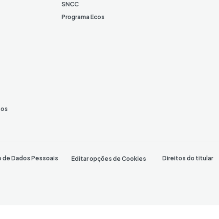
SNCC
Programa Ecos
tos
o de Dados Pessoais
Direitos do titular
Editar opções de Cookies