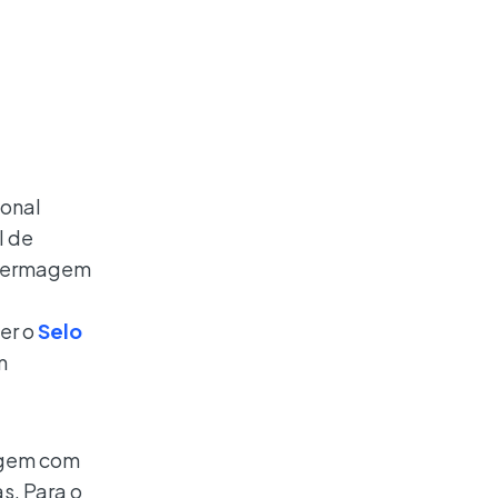
ional
l de
Enfermagem
er o
Selo
m
agem com
s. Para o