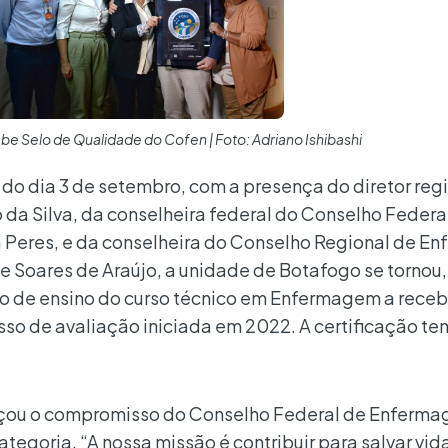
 Selo de Qualidade do Cofen | Foto: Adriano Ishibashi
do dia 3 de setembro, com a presença do diretor reg
ro da Silva, da conselheira federal do Conselho Federa
a Peres, e da conselheira do Conselho Regional de 
ane Soares de Araújo, a unidade de Botafogo se tornou,
ção de ensino do curso técnico em Enfermagem a receb
so de avaliação iniciada em 2022. A certificação te
forçou o compromisso do Conselho Federal de Enferm
tegoria. “A nossa missão é contribuir para salvar vida