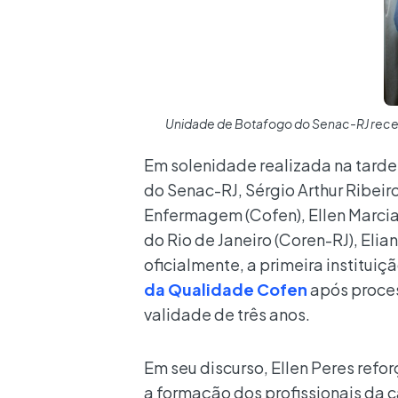
Unidade de Botafogo do Senac-RJ recebe
Em solenidade realizada na tarde 
do
Senac-
RJ, Sérgio Arthur Ribei
Enfermagem (Cofen), Ellen Marci
do Rio de Janeiro (Coren-RJ), Eli
oficialmente, a primeira institui
da Qualidade Cofen
após proces
validade de três anos.
Em seu discurso, Ellen Peres re
a formação dos profissionais da ca