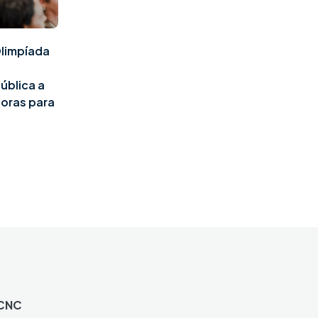
Olimpíada
ública a
doras para
 CNC