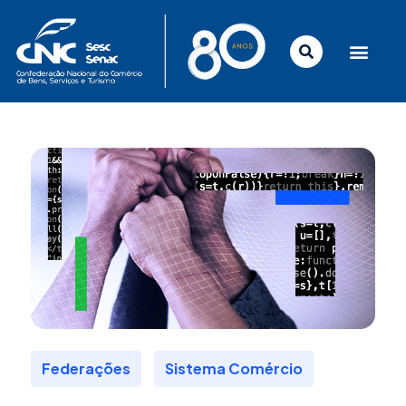
Ir
para
o
conteúdo
,
Federações
Sistema Comércio