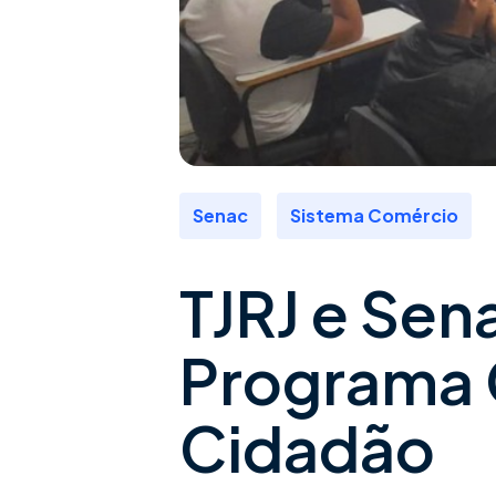
,
Senac
Sistema Comércio
TJRJ e Sen
Programa
Cidadão