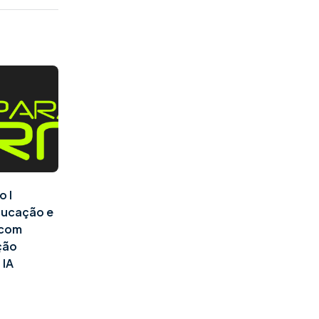
o I
ducação e
l com
ção
 IA