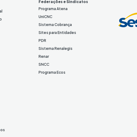
e
Federações e Sindicatos
d
Programa Atena
al
I
UniCNC
o
n
Sistema Cobrança
Sites para Entidades
PDR
Sistema Renalegis
Renar
SNCC
Programa Ecos
tos