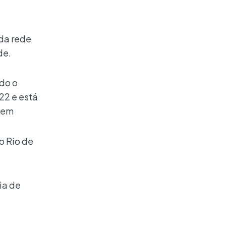
 da rede
de.
do o
22 e está
gem
o Rio de
ia de