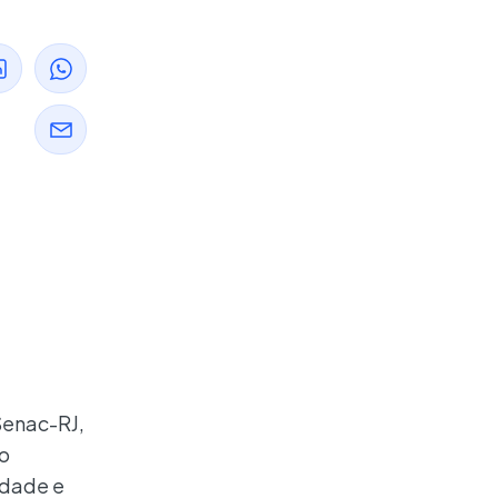
Senac-RJ,
ão
idade e