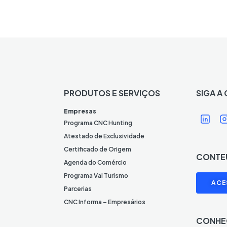
PRODUTOS E SERVIÇOS
SIGA A
Í
Í
Empresas
c
Programa CNC Hunting
o
Atestado de Exclusividade
n
Certificado de Origem
CONTE
e
Agenda do Comércio
L
I
Programa Vai Turismo
ACE
i
Parcerias
n
CNC Informa – Empresários
k
CONHE