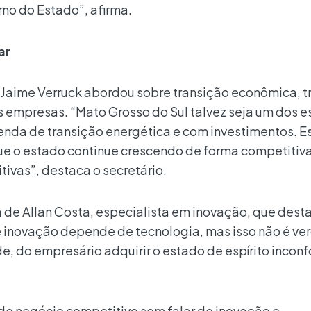
no do Estado”, afirma.
ar
 Jaime Verruck abordou sobre transição econômica, tr
as empresas. “Mato Grosso do Sul talvez seja um dos 
nda de transição energética e com investimentos. 
ue o estado continue crescendo de forma competitiva
vas”, destaca o secretário.
ta de Allan Costa, especialista em inovação, que des
 inovação depende de tecnologia, mas isso não é ve
 do empresário adquirir o estado de espírito incon
 de negócio competitivo sem falar de inovação e