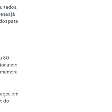
sultados,
resas já
ados para
ou 80
lsionando
comemora
meçou em
ão do