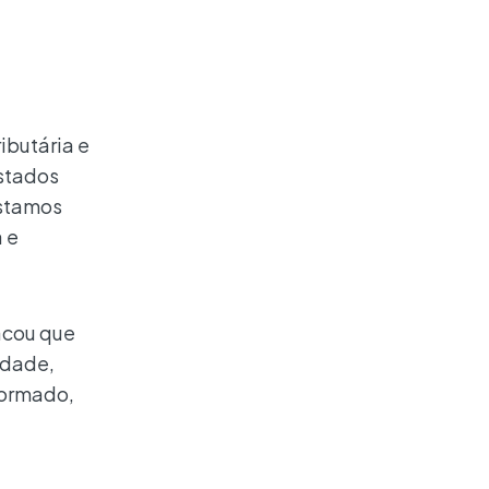
ibutária e
estados
Estamos
 e
tacou que
rdade,
formado,