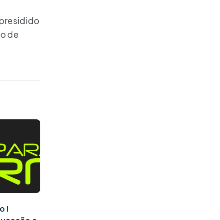
 presidido
io de
o I