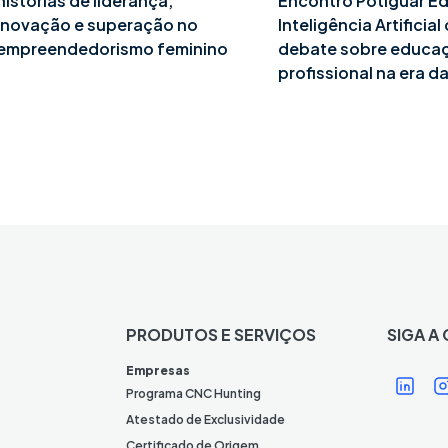
histórias de liderança,
Encontro Potiguar E
inovação e superação no
Inteligência Artificia
empreendedorismo feminino
debate sobre educa
profissional na era da
PRODUTOS E SERVIÇOS
SIGA A
Í
Í
Empresas
c
Programa CNC Hunting
o
Atestado de Exclusividade
Certificado de Origem