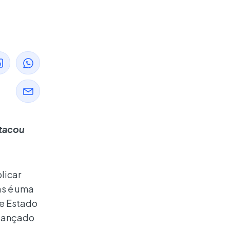
stacou
licar
as é uma
de Estado
 lançado