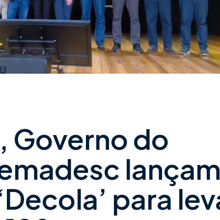
 Governo do
Semadesc lança
Decola’ para lev