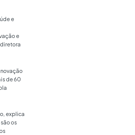
aúde e
vação e
diretora
 inovação
is de 60
ola
o, explica
 são os
os