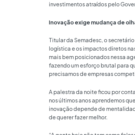
investimentos atraídos pelo Gover
Inovação exige mudança de olh
Titular da Semadesc, o secretário
logística e os impactos diretos n
mais bem posicionados nessa age
fazendo um esforço brutal para q
precisamos de empresas competiti
A palestra da noite ficou por con
nos últimos anos aprendemos que
inovação depende de mentalidade,
de querer fazer melhor.
“A gente hoje não tem como falar