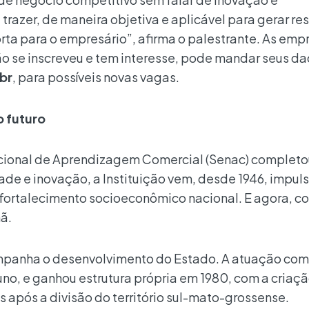
trazer, de maneira objetiva e aplicável para gerar re
orta para o empresário”, afirma o palestrante. As emp
o se inscreveu e tem interesse, pode mandar seus d
br
, para possíveis novas vagas.
o futuro
Nacional de Aprendizagem Comercial (Senac) complet
ade e inovação, a Instituição vem, desde 1946, impu
o fortalecimento socioeconômico nacional. E agora, 
ã.
ompanha o desenvolvimento do Estado. A atuação co
uno, e ganhou estrutura própria em 1980, com a criaç
 após a divisão do território sul-mato-grossense.