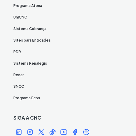
Programa Atena
UniCNC
Sistema Cobrança
Sites para Entidades
PDR
Sistema Renalegis
Renar
SNCC
Programa Ecos
SIGA A CNC
Í
Í
Í
Í
Í
Í
Í