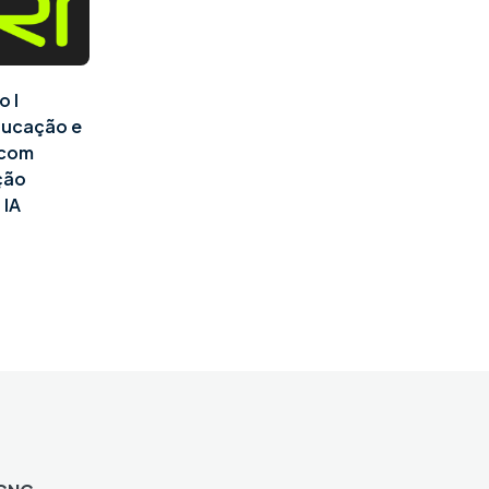
o I
ducação e
l com
ção
 IA