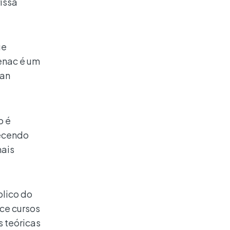
rissa
ue
enac é um
ian
o é
recendo
mais
blico do
ece cursos
s teóricas