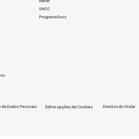
Renar
SNCC
Programa Ecos
tos
o de Dados Pessoais
Direitos do titular
Editar opções de Cookies