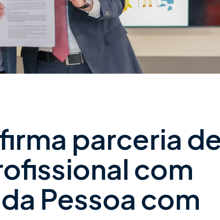
irma parceria d
rofissional com
a da Pessoa com