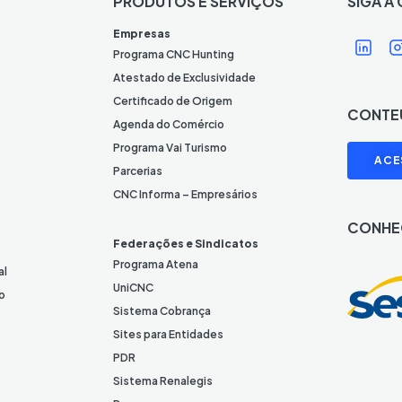
PRODUTOS E SERVIÇOS
SIGA A
Í
Í
Empresas
c
Programa CNC Hunting
o
Atestado de Exclusividade
n
Certificado de Origem
CONTE
e
Agenda do Comércio
L
I
Programa Vai Turismo
ACE
i
Parcerias
n
CNC Informa – Empresários
k
CONHE
e
Federações e Sindicatos
d
Programa Atena
al
I
UniCNC
o
n
Sistema Cobrança
Sites para Entidades
PDR
Sistema Renalegis