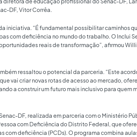
, a diretora de educação profissional do Senac-DF, La
nac-DF, Vitor Corrêa.
a iniciativa. “É fundamental possibilitar caminhos q
as com deficiência no mundo do trabalho. O Inclui S
oportunidades reais de transformação”, afirmou Will
ambém ressaltou o potencial da parceria. “Este acord
ue vai criar novas rotas de acesso ao mercado, ofe
ndo a construir um futuro mais inclusivo para quem 
o Senac-DF, realizada em parceria com o Ministério Pú
Pessoa com Deficiência do Distrito Federal, que ofer
oas com deficiência (PCDs). O programa combina aula