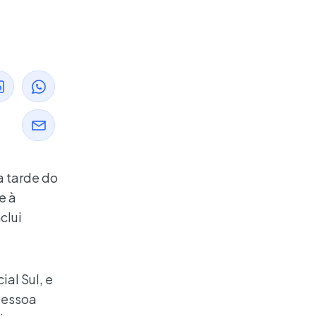
a tarde do
e à
clui
al Sul, e
 Pessoa