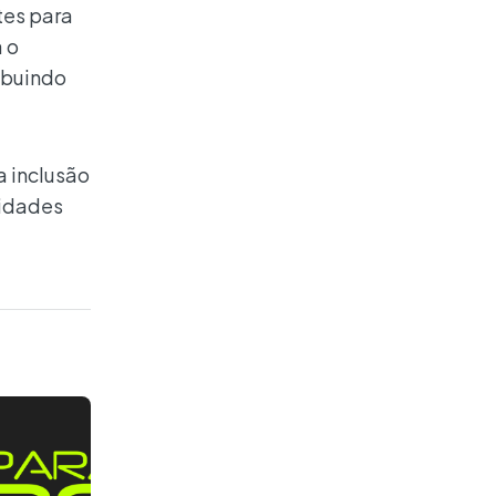
tes para
 o
ribuindo
a inclusão
nidades