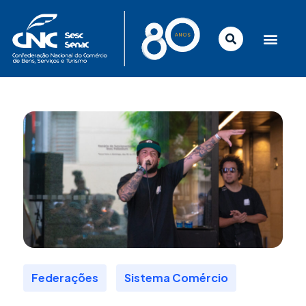
Ir
para
o
conteúdo
,
Federações
Sistema Comércio