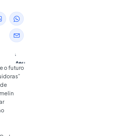
Evento na
ExpoPostos
&
Conveniência
2024
debateu a
 o futuro
transição
uidoras”
energética e
 de
desafios da
omelin
mobilidade
ar
ão