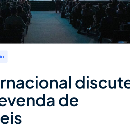
io
rnacional discut
revenda de
eis