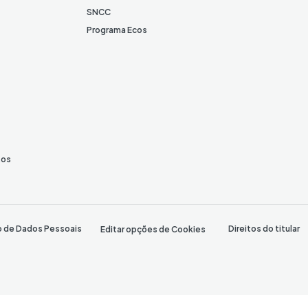
SNCC
Programa Ecos
tos
o de Dados Pessoais
Direitos do titular
Editar opções de Cookies