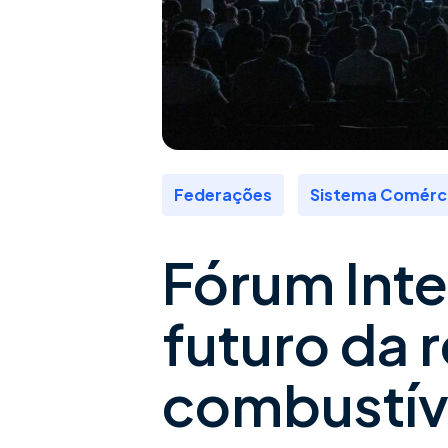
,
Federações
Sistema Comérc
Fórum Inte
futuro da 
combustív