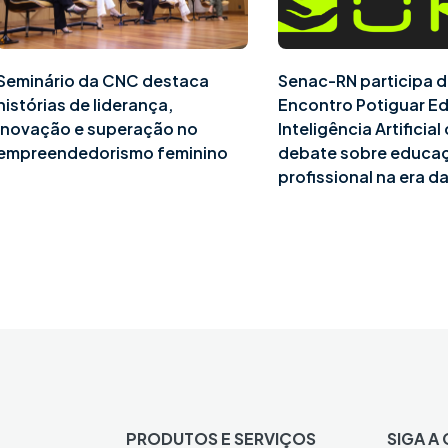
Seminário da CNC destaca
Senac-RN participa d
histórias de liderança,
Encontro Potiguar E
inovação e superação no
Inteligência Artificia
empreendedorismo feminino
debate sobre educa
profissional na era da
PRODUTOS E SERVIÇOS
SIGA A