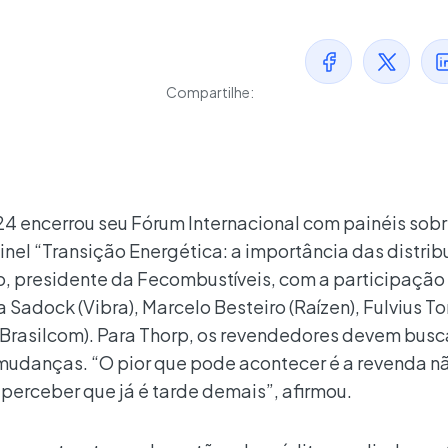
Compartilhe:
 encerrou seu Fórum Internacional com painéis sobre
nel “Transição Energética: a importância das distrib
, presidente da Fecombustíveis, com a participação
a Sadock (Vibra), Marcelo Besteiro (Raízen), Fulvius T
 (Brasilcom). Para Thorp, os revendedores devem busc
udanças. “O pior que pode acontecer é a revenda n
erceber que já é tarde demais”, afirmou.