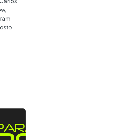
 Carlos
ow,
aram
Posto