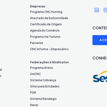
Í
Í
Empresas
c
Programa CNC Hunting
o
Atestado de Exclusividade
n
Certificado de Origem
CONTE
e
Agenda do Comércio
L
I
Programa Vai Turismo
ACE
i
Parcerias
n
CNC Informa – Empresários
k
CONHE
e
Federações e Sindicatos
d
Programa Atena
al
I
UniCNC
o
n
Sistema Cobrança
Sites para Entidades
PDR
Sistema Renalegis
Renar