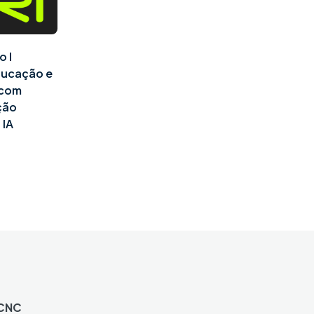
o I
ducação e
l com
ção
 IA
 CNC